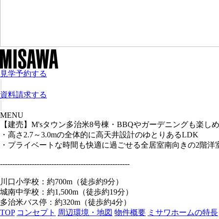
見学予約する
資料請求する
MENU
【建売】M'sタウン多治米8号棟
・BBQやガーデニングも楽し
・高さ2.7～3.0mの全体的に高天井設計のゆとりあるLDK
・プライベートな時間も快適に過ごせる全居室南向きの2階洋
-----------------------------------------------------
川口小学校：約700m（徒歩約9分）
城南中学校：約1,500m（徒歩約19分）
多治米バス停：約320m（徒歩約4分）
TOP
コンセプト
周辺環境・地図
物件概要
ミサワホームの特長