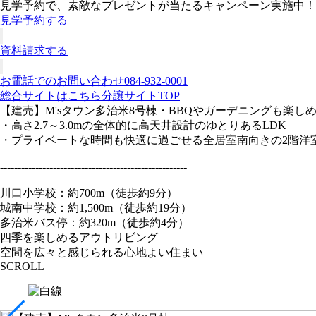
見学予約で、素敵なプレゼントが当たるキャンペーン実施中！
見学予約する
資料請求する
お電話でのお問い合わせ
084-932-0001
総合サイトはこちら
分譲サイトTOP
【建売】M'sタウン多治米8号棟
・BBQやガーデニングも楽し
・高さ2.7～3.0mの全体的に高天井設計のゆとりあるLDK
・プライベートな時間も快適に過ごせる全居室南向きの2階洋
-----------------------------------------------------
川口小学校：約700m（徒歩約9分）
城南中学校：約1,500m（徒歩約19分）
多治米バス停：約320m（徒歩約4分）
四季を楽しめるアウトリビング
空間を広々と感じられる心地よい住まい
SCROLL