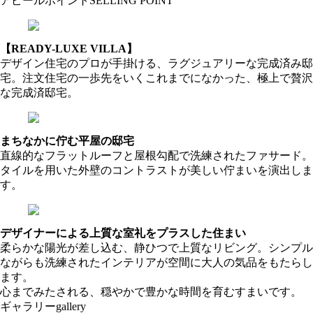
アピールポイント
SELLING POINT
【READY-LUXE VILLA】
デザイン住宅のプロが手掛ける、ラグジュアリーな完成済み邸
宅。注文住宅の一歩先をいくこれまでになかった、極上で贅沢
な完成済邸宅。
まちなかに佇む平屋の邸宅
直線的なフラットルーフと屋根勾配で洗練されたファサード。
タイルを用いた外壁のコントラストが美しい佇まいを演出しま
す。
デザイナーによる上質な室礼をプラスした住まい
柔らかな陽光が差し込む、静ひつで上質なリビング。シンプル
ながらも洗練されたインテリアが空間に大人の気品をもたらし
ます。
心までみたされる、穏やかで豊かな時間を育むすまいです。
ギャラリー
gallery