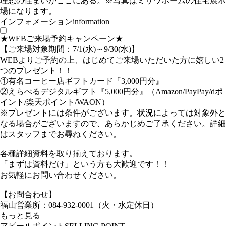
理想の住まいがここにある。
※写真はミサワホームの住宅展示
場になります。
インフォメーション
information
★WEBご来場予約キャンペーン★
【ご来場対象期間：7/1(水)～9/30(水)】
WEBよりご予約の上、はじめてご来場いただいた方に嬉しい2
つのプレゼント！！
①有名コーヒー店ギフトカード『3,000円分』
②えらべるデジタルギフト『5,000円分』（Amazon/PayPay/dポ
イント/楽天ポイント/WAON）
※プレゼントには条件がございます。状況によっては対象外と
なる場合がございますので、あらかじめご了承ください。詳細
はスタッフまでお尋ねください。
各種詳細資料を取り揃えております。
「まずは資料だけ」という方も大歓迎です！！
お気軽にお問い合わせください。
【お問合わせ】
福山営業所：084-932-0001（火・水定休日）
もっと見る