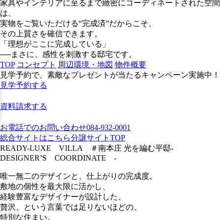
家具やインテリアに至るまで緻密にコーディネートされた空間
は、
実物をご覧いただける“完成済”だからこそ、
その上質さを確信できます。
「理想がここに完成している」
──まさに、感性を刺激する邸宅です。
TOP
コンセプト
周辺環境・地図
物件概要
見学予約で、素敵なプレゼントが当たるキャンペーン実施中！
見学予約する
資料請求する
お電話でのお問い合わせ
084-932-0001
総合サイトはこちら
分譲サイトTOP
READY-LUXE VILLA ＃南本庄 光を編む平邸
-
DESIGNER’S COORDINATE -
唯一無二のデザインと、仕上がりの完成度。
敷地の個性を最大限に活かし、
経験豊富なデザイナーが設計した、
贅沢、という言葉では足りないほどの、
特別な住まい。