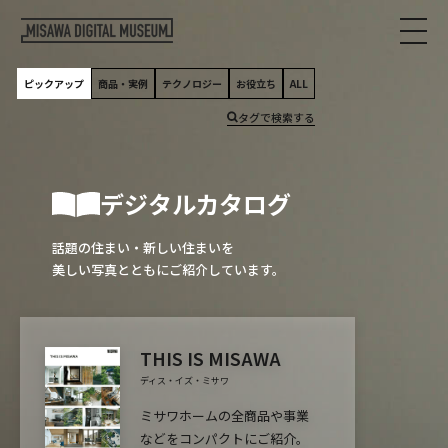
ピックアップ
商品・実例
テクノロジー
お役立ち
ALL
タグで検索する
デジタルカタログ
話題の住まい・新しい住まいを
美しい写真とともにご紹介しています。
THIS IS MISAWA
ディス・イズ・ミサワ
ミサワホームの全商品や事業
などをコンパクトにご紹介。