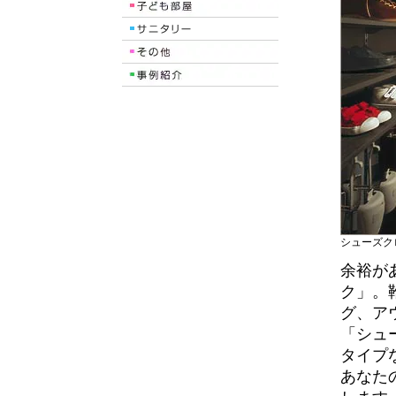
シューズク
余裕が
ク」。
グ、ア
「シュ
タイプ
あなた