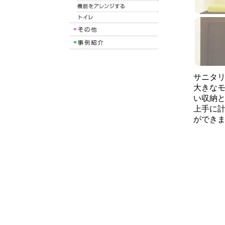
サニタ
大きな
い収納
上手に
ができ