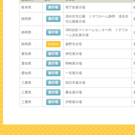
岐阜県
県庁前展示場
清水住宅公園 ミサワホーム静岡 清水住
静岡県
宅公園展示場
SBS浜松マイホームセンター内 ミサワホ
静岡県
ーム浜松展示場
静岡県
裾野市水窪
愛知県
神宮展示場
愛知県
岡崎展示場
愛知県
一宮展示場
三重県
四日市展示場
三重県
桑名展示場
三重県
伊勢展示場