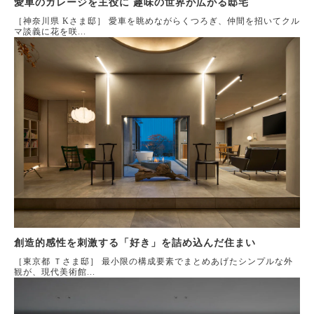
愛車のガレージを主役に 趣味の世界が広がる邸宅
［神奈川県 Kさま邸］ 愛車を眺めながらくつろぎ、仲間を招いてクル
マ談義に花を咲...
創造的感性を刺激する「好き」を詰め込んだ住まい
［東京都 Ｔさま邸］ 最小限の構成要素でまとめあげたシンプルな外
観が、現代美術館...