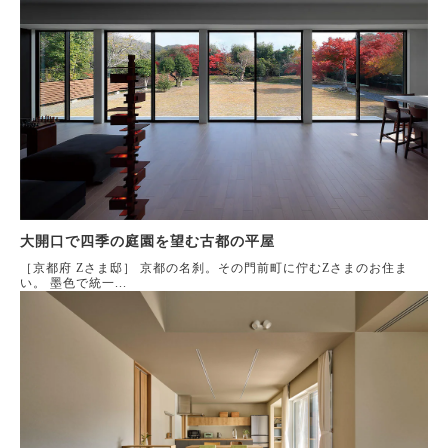
大開口で四季の庭園を望む古都の平屋
［京都府 Zさま邸］ 京都の名刹。その門前町に佇むZさまのお住ま
い。 墨色で統一...