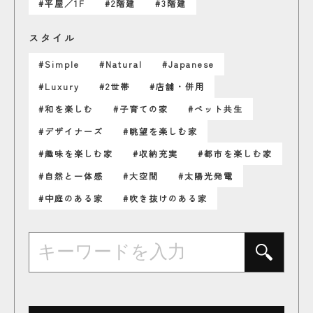
#平屋／1F
#2階建
#3階建
スタイル
#Simple
#Natural
#Japanese
#Luxury
#2世帯
#店舗・併用
#和を楽しむ
#子育ての家
#ペット共生
#デザイナーズ
#眺望を楽しむ家
#趣味を楽しむ家
#収納充実
#都市を楽しむ家
#自然と一体感
#大空間
#太陽光発電
#中庭のある家
#吹き抜けのある家