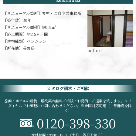
Reform data
【リニューアル箇所】
客室・ご自宅兼事務所
【築年数】
30年
【リニューアル面積】
約131m²
【施工期間】
約2.5ヶ月間
【建物種類】
ペンション
【所在地】
長野県
カタログ請求・ご相談
旅館・ホテルの新装、増改築の無料ご相談・お見積・ご提案を致します。フリ
ーダイヤルでお気軽にお問い合わせください。※全国対応可能（一部離島を除
く）
0120-398-330
受付時間 / 9:00〜18:00（土日・祝日を除く）