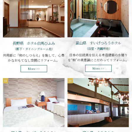
富山県 すいげつろうホテル
長野県 ホテル白馬ひふみ
（浴室・洗面所他）
（廊下・ダイニングルーム他）
日本の伝統美を伝える木造建築の水廻り
共用部に「和のしつらえ」を施して、心豊
を“和”の美意識にこだわってリフォーム。
かなおもてなし空間にリフォーム。
More >>
More >>
H
H