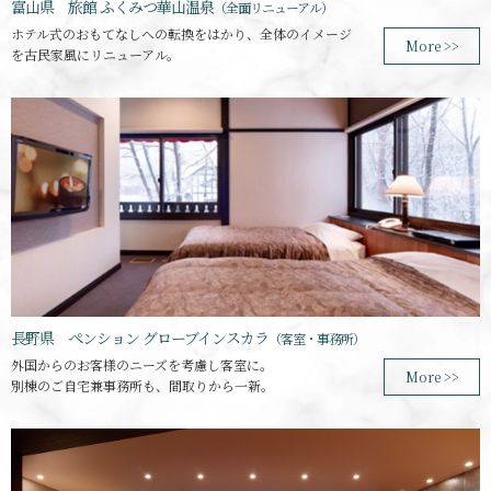
富山県 旅館 ふくみつ華山温泉
（全面リニューアル）
ホテル式のおもてなしへの転換をはかり、全体のイメージ
More >>
を古民家風にリニューアル。
長野県 ペンション グローブインスカラ
（客室・事務所）
外国からのお客様のニーズを考慮し客室に。
More >>
別棟のご自宅兼事務所も、間取りから一新。