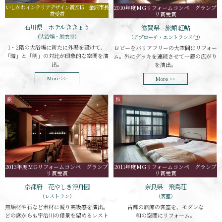
いしかわインテリアデザイン賞2015 金沢市長
2010年度MGリフォームコンペ グランプ
賞受賞
リ賞受賞
石川県 ホテルききょう
滋賀県 旅館 紅鮎
（大浴場・脱衣室）
（アプローチ・エントランス他）
1・2階の大浴場に新たに外湯を設けて、
ロビーをバリアフリーの大空間にリフォー
「暗」と「明」の対比が印象的な空間を演
ム。外にデッキを連続させて一層の広がり
出。
を演出。
More >>
More >>
旅
旅
2013年度MGリフォームコンペ グランプ
2011年度MGリフォームコンペ グランプ
リ賞受賞
リ賞受賞
京都府 花やしき浮舟園
奈良県 飛鳥荘
（レストラン）
（客室）
無垢材や石など素材に凝り高級感を演出。
古都の旅館の客室を、モダンな
どの席からも宇治川の借景を望めるレスト
和の空間にリフォーム。