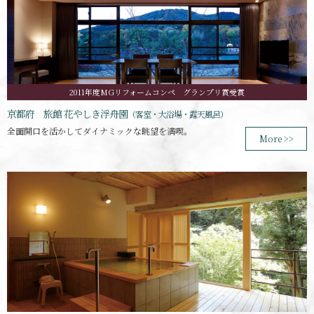
2011年度MGリフォームコンペ グランプリ賞受賞
京都府 旅館 花やしき浮舟園
（客室・大浴場・露天風呂）
全面開口を活かしてダイナミックな眺望を満喫。
More >>