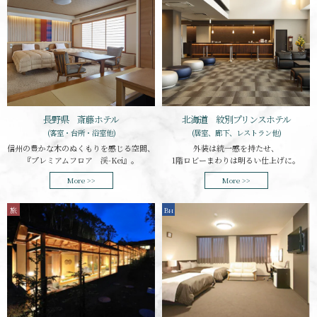
長野県 斎藤ホテル
北海道 紋別プリンスホテル
(客室・台所・浴室他)
(居室、廊下、レストラン他)
信州の豊かな木のぬくもりを感じる空間、
外装は統一感を持たせ、
『プレミアムフロア 渓-Kei』。
1階ロビーまわりは明るい仕上げに。
More >>
More >>
旅
B
H