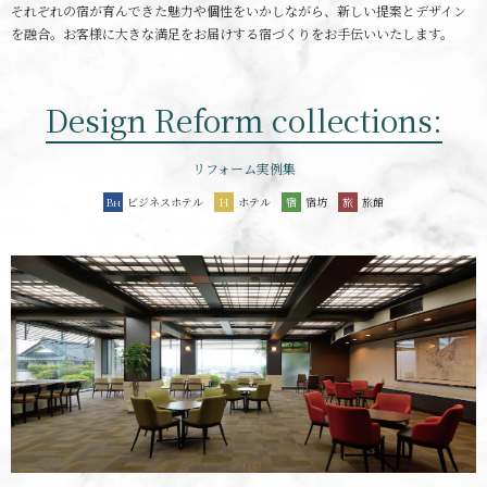
それぞれの宿が育んできた魅力や個性をいかしながら、新しい提案とデザイン
を融合。お客様に大きな満足をお届けする宿づくりをお手伝いいたします。
Design Reform collections:
リフォーム実例集
ビジネスホテル
ホテル
宿坊
旅館
B
H
宿
旅
H