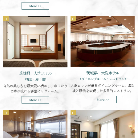
More >>
H
H
茨城県 大洗ホテル
茨城県 大洗ホテル
（ダイニングルーム・レストラン）
（客室・廊下他）
大正ロマンが薫るダイニングルーム。海と
自然の美しさを最大限に活かし、ゆったり
波と砂浜を表現した多目的レストラン。
と時が流れる客室にリフォーム。
More >>
More >>
H
H