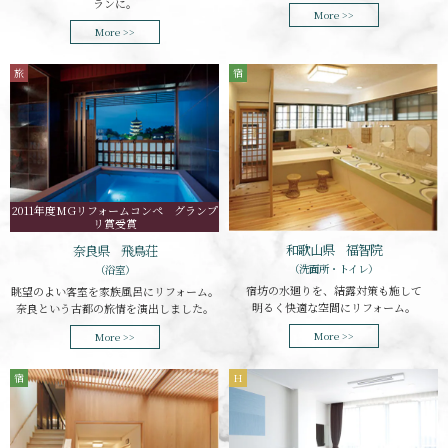
ランに。
More >>
More >>
旅
宿
2011年度MGリフォームコンペ グランプ
リ賞受賞
和歌山県 福智院
奈良県 飛鳥荘
（洗面所・トイレ）
（浴室）
宿坊の水廻りを、結露対策も施して
眺望のよい客室を家族風呂にリフォーム。
明るく快適な空間にリフォーム。
奈良という古都の旅情を演出しました。
More >>
More >>
宿
H