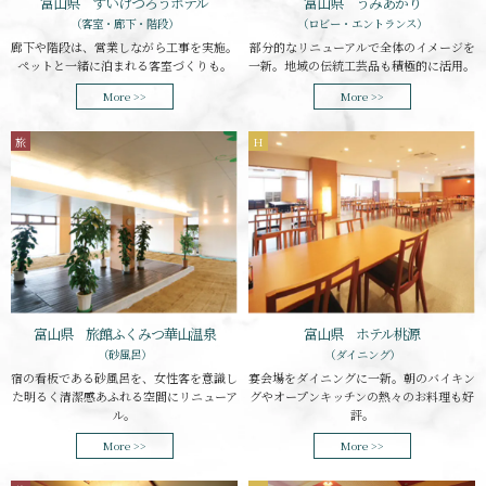
富山県 うみあかり
富山県 すいげつろうホテル
（ロビー・エントランス）
（客室・廊下・階段）
部分的なリニューアルで全体のイメージを
廊下や階段は、営業しながら工事を実施。
一新。地域の伝統工芸品も積極的に活用。
ペットと一緒に泊まれる客室づくりも。
More >>
More >>
旅
H
富山県 旅館ふくみつ華山温泉
富山県 ホテル桃源
（砂風呂）
（ダイニング）
宿の看板である砂風呂を、女性客を意識し
宴会場をダイニングに一新。朝のバイキン
た明るく清潔感あふれる空間にリニューア
グやオープンキッチンの熱々のお料理も好
ル。
評。
More >>
More >>