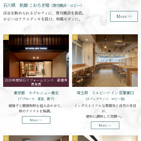
石川県 旅館 こおろぎ楼
（貸切風呂・ロビー）
渓谷を眺められるピロティに、貸切風呂を新設。
More >>
ロビーはテラスデッキを設け、和風モダンに。
H
H
2020年度ＭＧリフォームコンペ 最優秀
賞受賞
東京都 ホテルニュー東北
埼玉県 リルビーツ イン 若葉東口
(アプローチ、客室、廊下)
(カフェラウンジ、ロビー他)
縦格子と間接照明を組み合わせて、
インダストリアルな雰囲気と自然の木目
和のテイストを強調。
が、
絶妙に調和した空間へ。
More >>
More >>
H
H