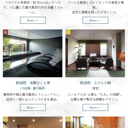
プールを解体してメゾネットの客室を増
リサイクル木素材「M-Wood2」デッキ
築。
で、川に面した露天風呂の床を全面リフォ
自然と建築を図ったデザインに。
ーム。
More >>
More >>
旅
H
新潟県 本陣さくら亭
新潟県 ホテル小柳
（大浴場・露天風呂）
（客室）
事務所や庭を露天風呂にリニューアルし、
コンセプトは“上質な「大人」の空間”。
自然と一体となったくつろぎを演出。
五感を癒す贅沢な時間をデザイン。
More >>
More >>
H
H