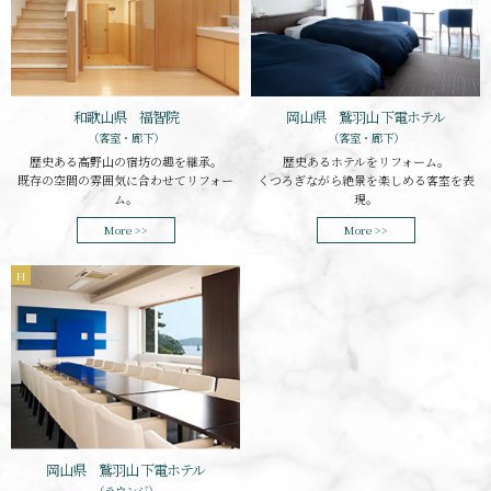
和歌山県 福智院
岡山県 鷲羽山 下電ホテル
（客室・廊下）
（客室・廊下）
歴史ある高野山の宿坊の趣を継承。
歴史あるホテルをリフォーム。
既存の空間の雰囲気に合わせてリフォー
くつろぎながら絶景を楽しめる客室を表
ム。
現。
More >>
More >>
H
岡山県 鷲羽山 下電ホテル
（ラウンジ）