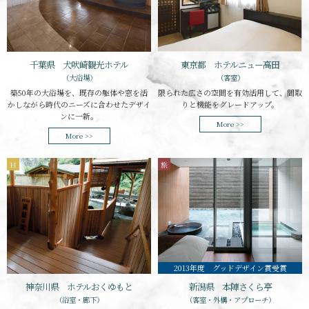
千葉県 犬吠崎観光ホテル
東京都 ホテルニュー高田
（大浴場）
（客室）
築50年の大浴場を、既存の躯体や窓を活
限られた広さの空間を有効活用して、間取
かしながら時代のニーズに合わせたデザイ
りと機能をグレードアップ。
ンに一新。
More >>
More >>
H
旅
2013年度 グッドデザイン賞受賞
新潟県 本陣さくら亭
神奈川県 ホテルおくゆもと
（客室・外構・アプローチ）
（浴室・廊下）