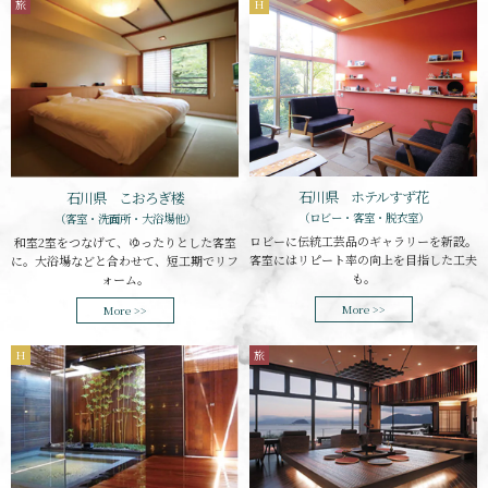
旅
H
石川県 ホテルすず花
石川県 こおろぎ楼
（ロビー・客室・脱衣室）
（客室・洗面所・大浴場他）
ロビーに伝統工芸品のギャラリーを新設。
和室2室をつなげて、ゆったりとした客室
客室にはリピート率の向上を目指した工夫
に。大浴場などと合わせて、短工期でリフ
も。
ォーム。
More >>
More >>
H
旅