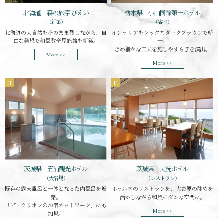
栃木県 小山国際第一ホテル
北海道 森の旅亭 びえい
（客室）
（新築）
インテリアをシックなダークブラウンで統
北海道の大自然をそのまま残しながら、自
一。
由な発想で和風数奇屋旅館を新築。
きめ細かな工夫を施しやすらぎを演出。
More >>
More >>
H
H
茨城県 五浦観光ホテル
茨城県 大洗ホテル
（大浴場）
（レストラン）
既存の露天風呂と一体となった内風呂を増
ホテル内のレストランを、大海原の眺めを
築。
活かしながら和風モダンな空間に。
「ピンクリボンのお宿ネットワーク」にも
More >>
加盟。