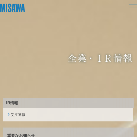
HOME
> 企業・IR情報
住まい
建てる
土地活用
[注文住宅]
個人のお客さま
商品ラインアップ
リフォーム
デザイン
戸建て・マンション
賃貸住宅
まちづくり
テクノロジー（住まいの性能）
賃貸併用住宅
IR情報
複合開発・投資開発
ミサワリフォームとは
建築事例・建築実例
オーナーサポート
店舗・各種施設
受注速報
リフォームの流れ
デザイナーズギャラリー
サポートメニュー
複合開発事業（ASMACI-アスマチ-）
土地活用モデルルーム見学
企
業・
IR情報
リフォームメニュー
インテリア
重要なお知らせ