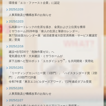
環境省「エコ・ファースト企業」に認定
2025/12/26
人事異動及び機構改革のお知らせ
2025/12/23
仏画家ロートレックの生涯を描き、金賞および上位賞を獲得
ミサワホーム2026年版「偉人の生涯と筆跡カレンダー」
第77回全国カレンダー展「経済産業省大臣官房商務・サービス審議官
賞」受賞
2025/12/16
建設×住宅DXで「危険作業ゼロ」へ
電気通信大学・大末建設・ミサワホームが
™
床下点検ヘビ型ロボット「ユカダイショウ
」を共同開発・実用化
2025/12/01
「リーディングカンパニー賞〔1部門〕」「ハイスタンダード賞〔2部
門〕」の3部門で評価
令和7年度「東京エコビルダーズアワード」で2年連続ダブル受賞
2025/12/01
人事異動及び機構改革のお知らせ
2025/11/27
～長く住み継ぐためのエクステリアリフォーム新提案～