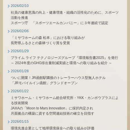
2026/02/10
社員の健康意識の向上・健康増進・組織の活性化のために、スポーツ
活動を推進
スポーツ庁 「スポーツエールカンパニー」に３年連続で認定
2026/02/06
「ミサワホームの森 松本」における取り組みが
長野県ふるさとの森林づくり賞を受賞
2026/01/29
プライム ライフ テクノロジーズグループ『環境報告書2025』を発行
～ 2024年度のGHG排出量削減実績と環境への取り組みを紹介 ～
2026/01/28
ついに開業！JR函館駅隣接のトレーラーハウス型無人ホテル
「JRモバイルイン函館」グランドオープン
2026/01/22
ミサワホーム・ミサワホーム総合研究所・YKK・カンボウプラスによ
る技術開発
JAXAの「Moon to Mars Innovation」に採択内定され
月面拠点の構築に資する空間連結技術の確立を目指す
2026/01/15
環境先進企業として地球環境保全への取り組みが評価