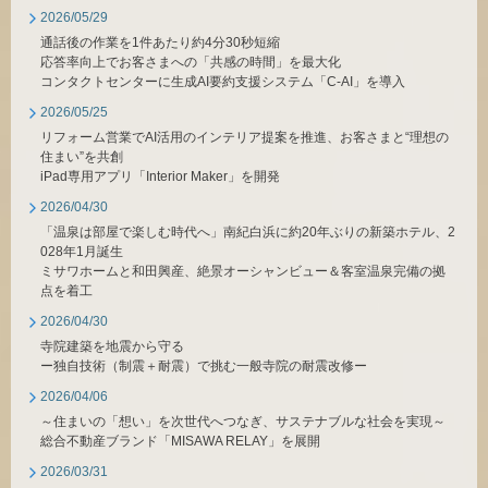
ミサワアイデンティティ
2026/05/29
通話後の作業を1件あたり約4分30秒短縮
応答率向上でお客さまへの「共感の時間」を最大化
コンタクトセンターに生成AI要約支援システム「C-AI」を導入
2026/05/25
リフォーム営業でAI活用のインテリア提案を推進、お客さまと“理想の
住まい”を共創
iPad専用アプリ「Interior Maker」を開発
2026/04/30
「温泉は部屋で楽しむ時代へ」南紀白浜に約20年ぶりの新築ホテル、2
028年1月誕生
ミサワホームと和田興産、絶景オーシャンビュー＆客室温泉完備の拠
点を着工
2026/04/30
寺院建築を地震から守る
ー独自技術（制震＋耐震）で挑む一般寺院の耐震改修ー
2026/04/06
～住まいの「想い」を次世代へつなぎ、サステナブルな社会を実現～
総合不動産ブランド「MISAWA RELAY」を展開
2026/03/31