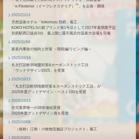
™
「e-Flexterior（イーフレクステリア）
」を企画・開発
2025/11/13
天然温泉ホテル「kokonoyu 別府」着工
KOKO HOTELSの新ブランド第1号店として2027年夏開業予定
別府駅西口徒歩3分、最上階に露天風呂付温泉大浴場を完備
2025/11/04
家庭内事故の傾向と対策 －階段編/リビング編－
2025/10/16
丸太打設軟弱地盤対策&カーボンストック工法
「ウッドデザイン2025」を受賞
2025/10/15
「丸太打設軟弱地盤対策＆カーボンストック工法」が
2025年度グッドデザイン・ベスト100を受賞
2025/10/15
住宅業界唯一の36年連続受賞
2025年度グッドデザイン賞を受賞
2025/10/08
「（仮称）江南・小牧物流施設プロジェクト」着工
2025/10/01