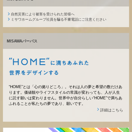
再開発・官民連携事業
土地活用実例
展示
場・
イベント情報
企業・IR
住まいるりんぐ（ロングサポート）
リフォーム事例
住まいづくりガイド
自然災害により被害を受けられた皆様へ
分譲マンション開発事業
カタログ請求
ミサワホームグループ社員を騙る不審電話にご注意ください
法人のお客さま
保証制度
事業用
買う
ニュース
収益不動産・投資開発事業
住まいのご相談
アフターメンテナンス
企業不動産活用（CRE）戦略
MISAWA
パーパス
MISAWAについて
建築再生事業
事業用リノベーション
分譲住宅（建売・土地）検索
ミサワリフォーム
社宅建築
ミサワホームグループ
事業用売買
ホテル・旅館リフォーム
中古住宅検索
ご相談窓口
医療・介護・子育て・障がい福祉施設
IR情報
スムストック検索
リフォーム営業所
事業用地・事業用建物
SDGs
お客様センター
“HOME”とは「心の拠りどころ」。それは人の夢と希望の数だけあ
分譲マンション検索
これから土地活用・賃貸経営をご検討の方
ります。価値観やライフスタイルの常識が変わっても、人が人生
分譲用地
環境活動
に託す願いは変わりません。世界中が自分らしい“HOME”で満ちあ
土地活用の基礎から長期安定経営を目指すオーナー様まで、賃貸経
ふれることが私たちの夢であり、願いです。
売る
[MISAWA RELAY]
営に役立つ多彩な情報を幅広くお届けします。
これからリフォームをご検討の方
詳細はこちら
採用情報
実例動画や基礎知識、収納の工夫など、理想の住まいを叶えるリフ
ホームラウンジ 土地活用・賃貸経営
ォームの具体策とアイデアを豊富にご用意しています。
住まいの売却
ミサワホームオーナーさま・リフォーム工事ご契約者さまとミサワ
すべてのフィールドに新しい価値をデザインし、持続可能な未来志