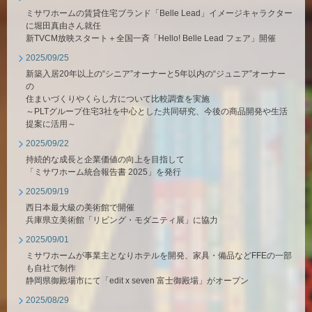
ミサワホームの賃貸住宅ブランド「Belle Lead」イメージキャラクター
に堀田真由さん就任
新TVCM放映スタート＋全国一斉「Hello! Belle Lead フェア」開催
2025/09/25
新築入居20年以上の“シニア”オーナーと5年以内の“ジュニア”オーナー
の
住まいづくりやくらし方について比較調査を実施
～PLTグループ住宅3社を中心とした共同研究、今後の商品開発や生活
提案に活用～
2025/09/22
持続的な成長と企業価値の向上を目指して
「ミサワホーム統合報告書 2025」を発行
2025/09/19
西日本最大級の美術館で開催
兵庫県立美術館「リビング・モダニティ展」に協力
2025/09/01
ミサワホームが事業主となりホテルを開発、家具・備品などFFEの一部
も自社で制作
静岡県御殿場市にて「edit x seven 富士御殿場」がオープン
2025/08/29