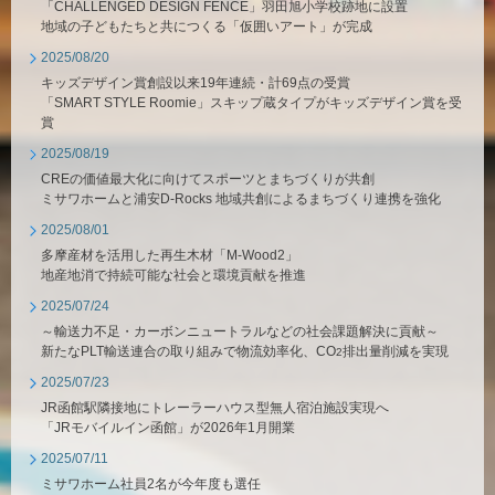
「CHALLENGED DESIGN FENCE」羽田旭小学校跡地に設置
地域の子どもたちと共につくる「仮囲いアート」が完成
2025/08/20
キッズデザイン賞創設以来19年連続・計69点の受賞
「SMART STYLE Roomie」スキップ蔵タイプがキッズデザイン賞を受
賞
2025/08/19
CREの価値最大化に向けてスポーツとまちづくりが共創
ミサワホームと浦安D-Rocks 地域共創によるまちづくり連携を強化
2025/08/01
多摩産材を活用した再生木材「M-Wood2」
地産地消で持続可能な社会と環境貢献を推進
2025/07/24
～輸送力不足・カーボンニュートラルなどの社会課題解決に貢献～
新たなPLT輸送連合の取り組みで物流効率化、CO
排出量削減を実現
2
2025/07/23
JR函館駅隣接地にトレーラーハウス型無人宿泊施設実現へ
「JRモバイルイン函館」が2026年1月開業
2025/07/11
ミサワホーム社員2名が今年度も選任