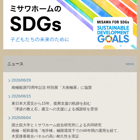
ホームを結ぶコミュニケーションサイト。お得・便利・安心なコン
新卒者採用
向のまちづくりを実現していきます。
ホームラウンジ リフォーム
テンツや、ミサワホームからの大切なお知らせなど配信していま
す。
ミサワゼネラルソリューション
中途採用
これから住まいをご検討の方
ミサワオーナーズクラブ
多彩な動画やこだわりが詰まった建築実例、注目の最新情報など、
障がい者採用
住まいづくりを楽しく学べるデジタルラウンジです。
ホームラウンジ 新築・戸建て
ウエルネス事業
ニュース
海外事業
2026/06/29
南極観測70周年記念 特別展「大南極展」に協賛
2026/06/15
東日本大震災から15年、復興支援の軌跡を刻む
「津波の教え石」建立への支援による感謝状を受領
2026/06/04
国士舘大学とミサワホーム総合研究所による共同研究
南極・昭和基地「地学棟」極限環境下での46年間の運用を経て、
木質接着複合パネルの高い耐久性を実証