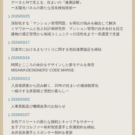
データとAIで支える、住まいの『健康診断』
ー太陽光パネルの新たな劣化検知技術ー
2026/03/25
深刻化する「マンション管理問題」を両社の強みを融合して解決
ミサワホームと合人社計画研究所、マンション管理の合弁会社を設立
建物の適正管理から地域コミュニティの活性化まで一気通貫で支援
2026/03/17
日進市におけるまちづくりに関する包括連携協定を締結
2026/03/16
時間とこころの余白をデザインした新モデルを発売
MISAWA DESIGNERS’ CODE MARGE
2026/03/13
入居者調査から読み解く、20年の住まいの価値観変化
一縮小する床面積と理想の暮らし一
2026/03/02
人事異動及び機構改革のお知らせ
2026/02/27
女性アスリートの新たな挑戦とキャリアをサポート
女子プロゴルファー有村智恵選手と所属契約を締結、
永井花奈選手とスポンサー契約を更新