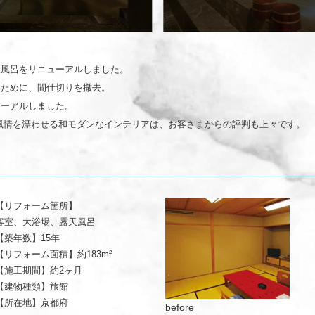
天風呂をリニューアルしました。
すために、間仕切りを撤去。
ューアルしました。
風情を漂わせる和モダンなインテリアは、お客さまからの評判も上々です。
【リフォーム箇所】
客室、大浴場、露天風呂
【築年数】
15年
【リフォーム面積】
約183m²
【施工期間】
約2ヶ月
【建物種類】
旅館
【所在地】
京都府