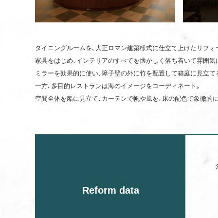
ダイニングルームを､大正ロマン建築様式に仕立て上げたリフォ
家具をはじめ､インテリアのすべてを懐かしく落ち着いて雰囲気
ミラーを効果的に使い､障子壁の外に竹を配置して箱庭に見立て
一方､多目的レストランは海のイメージをコーディネート｡
空間全体を船に見立て､カーテンで帆や風を､床の配色で象徴的に
Reform data