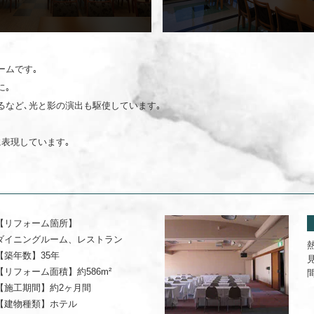
ームです｡
に｡
るなど､光と影の演出も駆使しています｡
表現しています｡
【リフォーム箇所】
ダイニングルーム、レストラン
【築年数】
35年
【リフォーム面積】
約586m²
【施工期間】
約2ヶ月間
【建物種類】
ホテル