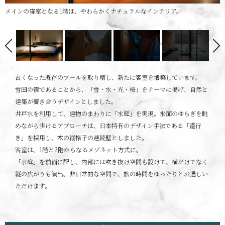
メインの寝室となる1階は、やわらかくナチュラルなインテリア。
古くなった既存のプールを取り壊し、新たに客室を増築しています。
雪国の宿であることから、「雪・水・光・桜」をテーマに掲げ、自然と
建築が響き合うデザインとしました。
井戸水を利用して、建物のまわりに「水庭」を実現。水面のゆらぎを眺
めながら歩けるアプローチは、日本特有のデザイン手法である「道行
き」を採用し、木の縦格子の連続壁としました。
客室は、1階と2階からなるメゾネット方式に。
「水庭」を前面に配し、内部には吹き抜け空間も設けて、横だけでなく
縦の広がりも演出。非日常的な空間で、旅の時間をゆったりとお過しい
ただけます。