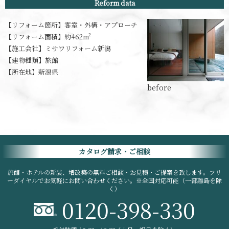
Reform data
【リフォーム箇所】
客室・外構・アプローチ
【リフォーム面積】
約462m²
【施工会社】
ミサワリフォーム新潟
【建物種類】
旅館
【所在地】
新潟県
カタログ請求・ご相談
旅館・ホテルの新装、増改築の無料ご相談・お見積・ご提案を致します。フリ
ーダイヤルでお気軽にお問い合わせください。※全国対応可能（一部離島を除
く）
0120-398-330