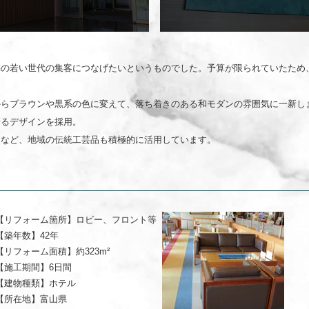
り、近隣の若い世代の集客につなげたいというものでした。予算が
ってリニューアルをご提案。
を、鮮やかな色からブラウンや黒系の色に変えて、落ち着き
うに、水や波を連想させるデザインを採用。
トなど、地域の伝統工芸品も積極的に活用しています。
【リフォーム箇所】
ロビー、フロント等
【築年数】
42年
【リフォーム面積】
約323m²
【施工期間】
6日間
【建物種類】
ホテル
【所在地】
富山県