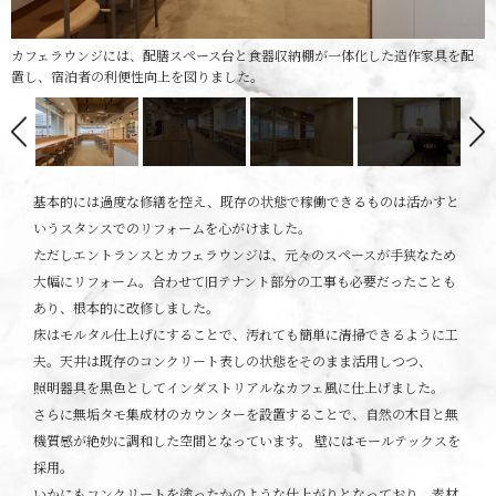
カフェラウンジには、配膳スペース台と食器収納棚が一体化した造作家具を配
置し、宿泊者の利便性向上を図りました。
基本的には過度な修繕を控え、既存の状態で稼働できるものは活かすと
いうスタンスでのリフォームを心がけました。
ただしエントランスとカフェラウンジは、元々のスペースが手狭なため
大幅にリフォーム。合わせて旧テナント部分の工事も必要だったことも
あり、根本的に改修しました。
床はモルタル仕上げにすることで、汚れても簡単に清掃できるように工
夫。天井は既存のコンクリート表しの状態をそのまま活用しつつ、
照明器具を黒色としてインダストリアルなカフェ風に仕上げました。
さらに無垢タモ集成材のカウンターを設置することで、自然の木目と無
機質感が絶妙に調和した空間となっています。 壁にはモールテックスを
採用。
いかにもコンクリートを塗ったかのような仕上がりとなっており、素材