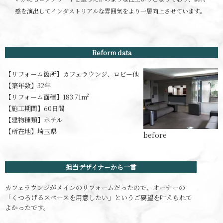
感を演出してインダストリアルな雰囲気をより一層向上させています。
Reform data
【リフォーム箇所】
カフェラウンジ、ロビー他
【築年数】
32年
【リフォーム面積】
183.71m²
【施工期間】
60日間
【建物種類】
ホテル
【所在地】
埼玉県
担当デザイナーから一言
カフェラウンジがメインのリフォームだったので、オーナーの
「くつろげるスペースを用意したい」というご要望を叶えられて
よかったです。