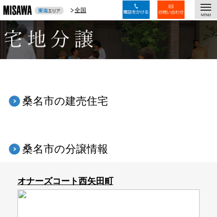
togg
全国
全国
navi
桑名市の建売住宅
桑名市の分譲情報
オナーズコート西矢田町