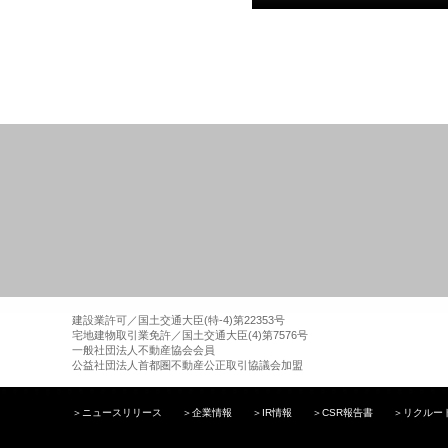
建設業許可／国土交通大臣(特-4)第22353号
宅地建物取引業免許／国土交通大臣(4)第7576号
一般社団法人不動産協会会員
公益社団法人首都圏不動産公正取引協議会加盟
＞
ニュースリリース
＞
企業情報
＞
IR情報
＞
CSR報告書
＞
リクルー