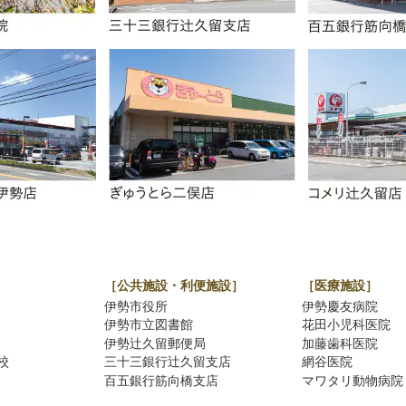
［公共施設・利便施設］
［医療施設］
伊勢市役所
伊勢慶友病院
伊勢市立図書館
花田小児科医院
伊勢辻久留郵便局
加藤歯科医院
校
三十三銀行辻久留支店
網谷医院
百五銀行筋向橋支店
マワタリ動物病院