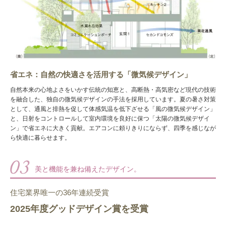
省エネ：自然の快適さを活用する「微気候デザイン」
自然本来の心地よさをいかす伝統の知恵と、高断熱・高気密など現代の技術
を融合した、独自の微気候デザインの手法を採用しています。夏の暑さ対策
として、通風と排熱を促して体感気温を低下ざせる「風の微気候デザイン」
と、日射をコントロールして室内環境を良好に保つ「太陽の微気候デザイ
ン」で省エネに大きく貢献。エアコンに頼りきりにならず、四季を感じなが
ら快適に暮らせます。
美と機能を兼ね備えたデザイン。
住宅業界唯一の36年連続受賞
2025年度グッドデザイン賞を受賞