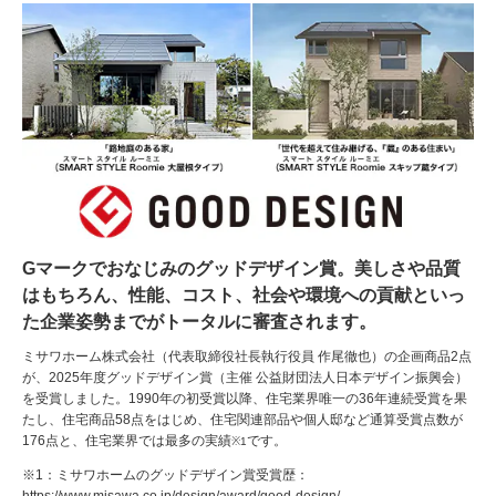
Gマークでおなじみのグッドデザイン賞。美しさや品質
はもちろん、性能、コスト、社会や環境への貢献といっ
た企業姿勢までがトータルに審査されます。
ミサワホーム株式会社（代表取締役社長執行役員 作尾徹也）の企画商品2点
が、2025年度グッドデザイン賞（主催 公益財団法人日本デザイン振興会）
を受賞しました。1990年の初受賞以降、住宅業界唯一の36年連続受賞を果
たし、住宅商品58点をはじめ、住宅関連部品や個人邸など通算受賞点数が
176点と、住宅業界では最多の実績
です。
※1
※1：ミサワホームのグッドデザイン賞受賞歴：