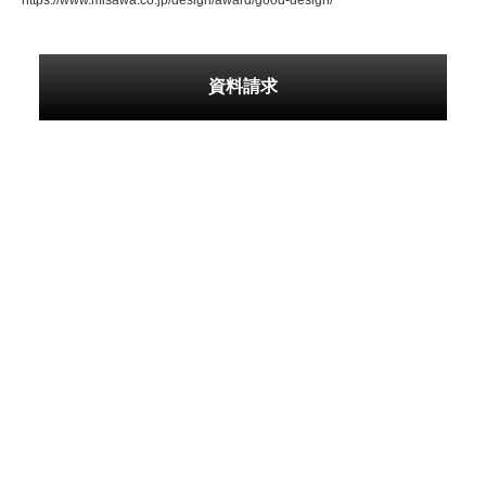
https://www.misawa.co.jp/design/award/good-design/
資料請求
見学予約
お電話でのお問い合わせ
営業時間:10:00～17:00（火・水定休）
0120-919-330
伊勢営業課
建設業許可／国土交通大臣(特-4)第22353号
宅地建物取引業免許／国土交通大臣(4)第7576号
一般社団法人不動産協会会員