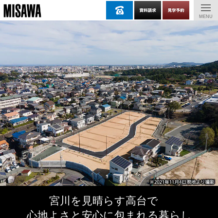
MENU
宮川を⾒晴らす⾼台で
⼼地よさと安⼼に包まれる暮らし