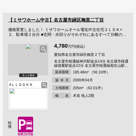
【ミサワホーム中古】名古屋市緑区梅里二丁目
価格変更しました！ ミサワホームオール電化中古住宅２ＬＤＫ×
２、駐車場２台分 ■玄関・水回りがそれぞれにあるすべて分離の二
世帯住宅 ■買物施設や郵便局、病院も近く生活便利で、幼稚園や保
育園、小学校や公園近く子育てにも優しい立地 ■賃貸住宅として貸
4,780
万円(税込)
すことも可能です
愛知県名古屋市緑区梅里２丁目
名古屋市桜通線神沢駅徒歩14分 名古屋市桜通
線徳重駅徒歩22分 名古屋市桜通線相生山駅徒
歩22分
延床面積
185.48m² （56.10坪）
2000年04月
築年
月
4ＬＬＤＤＫＫ
土地面積
205m² （62.01坪）
木造 地上2階
構 造
特
徴