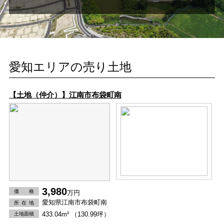
愛知エリアの売り土地
【土地（仲介）】江南市布袋町南
3,980
価 格
万円
愛知県江南市布袋町南
所在
地
433.04m² （130.99坪）
土地面積