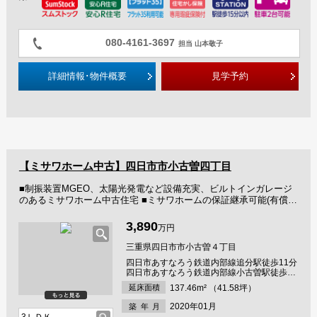
080-4161-3697
担当 山本敬子
詳細情報･物件概要
見学予約
【ミサワホーム中古】四日市市小古曽四丁目
■制振装置MGEO、太陽光発電など設備充実、ビルトインガレージ
のあるミサワホーム中古住宅 ■ミサワホームの保証継承可能(有償)
■この物件は国の基準に適合した安心Ｒ住宅です ■こちらはフラッ
ト35適合物件です
3,890
万円
三重県四日市市小古曽４丁目
四日市あすなろう鉄道内部線追分駅徒歩11分
四日市あすなろう鉄道内部線小古曽駅徒歩12
分 四日市あすなろう鉄道内部線内部駅徒歩15
延床面積
137.46m² （41.58坪）
分
2020年01月
築年
月