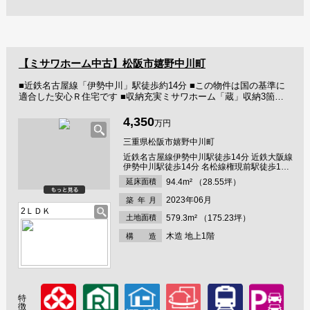
【ミサワホーム中古】松阪市嬉野中川町
■近鉄名古屋線「伊勢中川」駅徒歩約14分 ■この物件は国の基準に
適合した安心Ｒ住宅です ■収納充実ミサワホーム「蔵」収納3箇所
あり ■階段が少なく老後も安心！平屋建て ■洗面所と脱衣所を分離
しファミリークローゼットで繋げたこだわりの間取りです ■ひろび
4,350
万円
ろ敷地約175坪 ■太陽光発電システムつき ■将来3LDKとして利用可
能 ■駐車場４台分 ■余裕のある敷地に広い庭あり、子供の遊び場や
三重県松阪市嬉野中川町
ドッグランにも利用可能！ ■ミサワホームの保証継承可能(有償
近鉄名古屋線伊勢中川駅徒歩14分 近鉄大阪線
55000円) ■この物件はフラット35適合物件です
伊勢中川駅徒歩14分 名松線権現前駅徒歩19
分
延床面積
94.4m² （28.55坪）
2023年06月
築年
月
2ＬＤＫ
土地面積
579.3m² （175.23坪）
木造 地上1階
構 造
特
徴