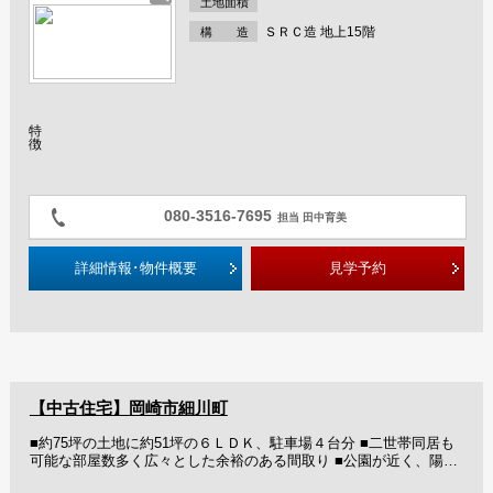
土地面積
ＳＲＣ造 地上15階
構 造
特
徴
080-3516-7695
担当 田中育美
詳細情報･物件概要
見学予約
【中古住宅】岡崎市細川町
■約75坪の土地に約51坪の６ＬＤＫ、駐車場４台分 ■二世帯同居も
可能な部屋数多く広々とした余裕のある間取り ■公園が近く、陽当
り・見晴らし・風通し良好！ ■開放感のあるホール、収納も充実