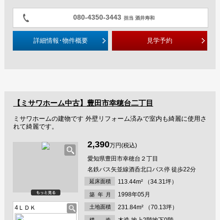
080-4350-3443
担当 酒井寿和
詳細情報･物件概要
見学予約
【ミサワホーム中古】豊田市幸穂台二丁目
ミサワホームの建物です 外壁リフォーム済みで室内も綺麗に使用さ
れて綺麗です。
2,390
万円(税込)
愛知県豊田市幸穂台２丁目
名鉄バス矢並線酒呑北口バス停 徒歩22分
延床面積
113.44m² （34.31坪）
1998年05月
築年
月
土地面積
231.84m² （70.13坪）
4ＬＤＫ
木造 地上2階地下0階
構 造