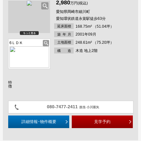
2,980
万円(税込)
愛知県岡崎市細川町
愛知環状鉄道永覚駅徒歩63分
延床面積
168.75m² （51.04坪）
2001年09月
築年
月
土地面積
248.61m² （75.20坪）
6ＬＤＫ
木造 地上2階
構 造
特
徴
080-7477-2411
担当 小川亜矢
詳細情報･物件概要
見学予約