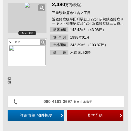
2,480
万円(税込)
三重県鈴鹿市住吉２丁目
近鉄鈴鹿線平田町駅徒歩22分 伊勢鉄道鈴鹿サ
ーキット稲生駅徒歩42分 近鉄鈴鹿線三日市駅
徒歩45分
延床面積
142.42m² （43.08坪）
1998年01月
築年
月
5ＬＤＫ
土地面積
343.39m² （103.87坪）
木造 地上2階
構 造
特
徴
080-4161-3697
担当 山本敬子
詳細情報･物件概要
見学予約