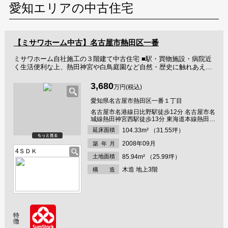
愛知エリアの中古住宅
【ミサワホーム中古】名古屋市熱田区一番
ミサワホーム自社施工の３階建て中古住宅 ■駅・買物施設・病院近
く生活便利な上、熱田神宮や白鳥庭園など自然・歴史に触れあえる
贅沢な立地です ■３階から熱田まつりの花火鑑賞可能！ ■収納・設
備充実、こだわりの間取り ■購入後安心の瑕疵保険付き！
3,680
万円(税込)
愛知県名古屋市熱田区一番１丁目
名古屋市名港線日比野駅徒歩12分 名古屋市名
城線熱田神宮西駅徒歩13分 東海道本線熱田駅
徒歩19分
延床面積
104.33m² （31.55坪）
2008年09月
築年
月
4ＳＤＫ
土地面積
85.94m² （25.99坪）
木造 地上3階
構 造
特
徴