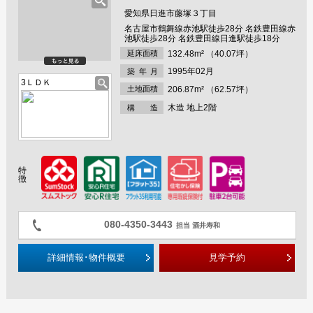
物件です
愛知県日進市藤塚３丁目
名古屋市鶴舞線赤池駅徒歩28分 名鉄豊田線赤
池駅徒歩28分 名鉄豊田線日進駅徒歩18分
延床面積
132.48m² （40.07坪）
1995年02月
築年
月
3ＬＤＫ
土地面積
206.87m² （62.57坪）
木造 地上2階
構 造
特
徴
080-4350-3443
担当 酒井寿和
詳細情報･物件概要
見学予約