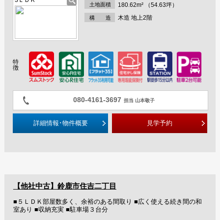
3ＬＤＫ
土地面積
180.62m² （54.63坪）
木造 地上2階
構 造
特
徴
080-4161-3697
担当 山本敬子
詳細情報･物件概要
見学予約
【他社中古】鈴鹿市住吉二丁目
■５ＬＤＫ部屋数多く、余裕のある間取り ■広く使える続き間の和
室あり ■収納充実 ■駐車場３台分