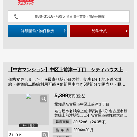
080-3516-7695
担当 田中育美（問合せ担当）
詳細情報･物件概要
見学予約
【中古マンション】中区上前津一丁目 シティハウス上前津駅前
価格変更しました！ ■最寄り駅が目の前、徒歩1分！地下鉄名城
線・鶴舞線二路線利用可能 ■角部屋南向き5階部分で陽当り・眺望
良好 ■専有面積80.52平米 ■駅・買物施設・病院・小学校近く生活便
利な立地です
5,399
万円(税込)
愛知県名古屋市中区上前津１丁目
名古屋市名城線上前津駅徒歩1分 名古屋市鶴
舞線上前津駅徒歩1分 名古屋市鶴舞線大須観
音駅徒歩10分
延床面積
80.52m² （24.35坪）
2004年01月
築年
月
3ＬＤＫ