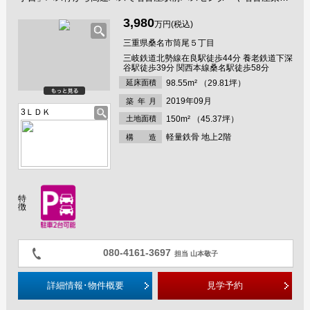
で直通！桑名駅も路線バスで16分、通勤・通学便利です！ ■大山田
東小・陵成中が徒歩10分 ■吹き抜けのある床暖房付きの明るいリビ
3,980
万円(税込)
ング、収納充実の３ＬＤＫ ■駐車場２台 ■家族の表情がよく分かる
カウンター付きリビング階段 ■キッチンから洗面所まで直通の家事
三重県桑名市筒尾５丁目
動線スムーズな間取り ■開放的なリビング階段には多目的に使える
三岐鉄道北勢線在良駅徒歩44分 養老鉄道下深
カウンターがあり、家族の会話がはずむ空間 ■桑名高校まで徒歩3
谷駅徒歩39分 関西本線桑名駅徒歩58分
分のバス停からバス10分
延床面積
98.55m² （29.81坪）
2019年09月
築年
月
3ＬＤＫ
土地面積
150m² （45.37坪）
軽量鉄骨 地上2階
構 造
特
徴
080-4161-3697
担当 山本敬子
詳細情報･物件概要
見学予約