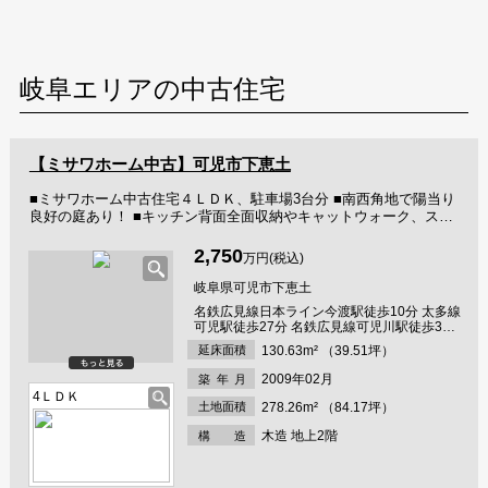
岐阜エリアの中古住宅
【ミサワホーム中古】可児市下恵土
■ミサワホーム中古住宅４ＬＤＫ、駐車場3台分 ■南西角地で陽当り
良好の庭あり！ ■キッチン背面全面収納やキャットウォーク、スキ
ップフロアにルーフバルコニーなどこだわりいっぱいの間取りです
■この物件は国の基準に適合した安心Ｒ住宅です
2,750
万円(税込)
岐阜県可児市下恵土
名鉄広見線日本ライン今渡駅徒歩10分 太多線
可児駅徒歩27分 名鉄広見線可児川駅徒歩32
分
延床面積
130.63m² （39.51坪）
2009年02月
築年
月
4ＬＤＫ
土地面積
278.26m² （84.17坪）
木造 地上2階
構 造