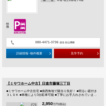
特
徴
080-4471-3736
担当 杉山博樹
詳細情報･物件概要
見学予約
【ミサワホーム中古】日進市藤塚三丁目
■ミサワホーム中古住宅 ■南西角地で陽当り良好！ ■明るい庭付き
３ＬＤＫ ■車種により3台駐車可能 ■丁寧にお手入れされています ■
使いやすい広いキッチンやウォークインクローゼットあり ■この物
件は国の基準に適合した安心Ｒ住宅です ■こちらはフラット35適合
2,950
万円(税込)