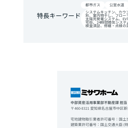
都市ガス
公営水道
システムキッチン、カウ
特長キーワード
別、室内物干し、フロー
太陽光発電システム、E
宅街、24時間換気シス
検査済証、修繕・点検の
中部資産活用事業部不動産課 担当
〒460-8321 愛知県名古屋市中区新栄
宅地建物取引業者許可番号：国土交通
建築業許可番号：国土交通大臣 (特-4