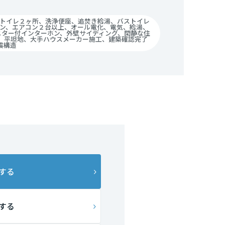
トイレ２ヶ所、洗浄便座、追焚き給湯、バストイレ
ン、エアコン２台以上、オール電化、電気、給湯、
ニター付インターホン、外壁サイディング、閑静な住
地、平坦地、大手ハウスメーカー施工、建築確認完了
震構造
する
する