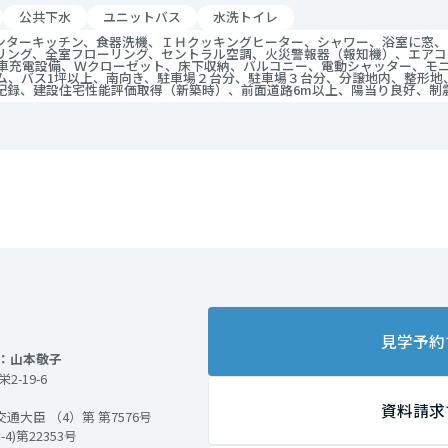
公共下水
ユニットバス
水洗トイレ
ンターキッチン、食器洗機、ＩＨクッキングヒーター、シャワー、浴室に窓、
リング、全室フローリング、セントラル空調、火災警報器（報知機）、エアコ
V車充電設備、Ｗクローゼット、床下収納、バルコニー、電動シャッター、モ
テム、バス1坪以上、南向き、駐車場２台分、駐車場３台分、分譲地内、整形
記録、建設住宅性能評価取得（新築時）、前面道路6m以上、陽当り良好、制
見学予約
：山本敬子
2-19-6
資料請求
大臣 （4）第 第7576号
)第22353号