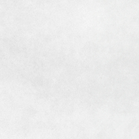
[MISAWA RELAY]
海外事業
住まいの売却