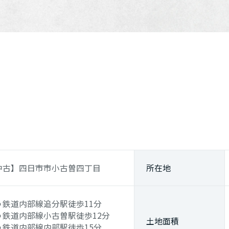
中古】四日市市小古曽四丁目
所在地
う鉄道内部線
追分駅
徒歩11分
う鉄道内部線
小古曽駅
徒歩12分
土地面積
う鉄道内部線
内部駅
徒歩15分