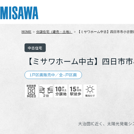
HOME
>
分譲住宅（建売・土地）
>
【ミサワホーム中古】四日市市小古曽
リフォーム
住まい
土地活用
まちづくり
オーナーサポート
企業・IR情報
中古住宅
建てる
個人のお客さま
戸建て・マンション
複合開発・投資開発
サポートメニュー
企業・IR
【ミサワホーム中古】四日市市
[注文住宅]
1戸区画販売中／全--戸区画
商品ラインアップ
賃貸住宅
ミサワリフォームとは
複合開発事業（ASMACI-アスマチ-）
住まいるりんぐ（ロングサポート）
ニュース
デザイン
賃貸併用住宅
リフォームの流れ
再開発・官民連携事業
保証制度
MISAWAについて
テクノロジー（住まいの性能）
店舗・各種施設
リフォームメニュー
分譲マンション開発事業
アフターメンテナンス
ミサワホームグループ
建築事例・建築実例
土地活用モデルルーム見学
リフォーム事例
収益不動産・投資開発事業
ミサワリフォーム
IR情報
大治田IC近く、太陽光発電
デザイナーズギャラリー
土地活用実例
建築再生事業
SDGs