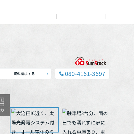
展示
場・
イベント情報
カタログ請求
住まいのご相談
リフォーム
まちづくり
オーナーサポート
企
業・
IR情報
閉じる
閉じる
閉じる
閉じる
閉じる
閉じる
これから土地活用・賃貸経営をご検討の方
これからリフォームをご検討の方
これから住まいをご検討の方
080-4161-3697
資料請求する
すべてのフィールドに新しい価値をデザインし、持続可能
多彩な動画やこだわりが詰まった建築実例、注目の最新情
土地活用の基礎から長期安定経営を目指すオーナー様ま
実例動画や基礎知識、収納の工夫など、理想の住まいを叶
ミサワホームオーナーさま・リフォーム工事ご契約者さま
な未来志向のまちづくりを実現していきます。
報など、住まいづくりを楽しく学べるデジタルラウンジで
で、賃貸経営に役立つ多彩な情報を幅広くお届けします。
えるリフォームの具体策とアイデアを豊富にご用意してい
とミサワホームを結ぶコミュニケーションサイト。お得・
す。
ます。
便利・安心なコンテンツや、ミサワホームからの大切なお
ミサワゼネラルソリューション
ホームラウンジ 土地活用・賃貸経営
知らせなど配信しています。
ホームラウンジ 新築・戸建て
ホームラウンジ リフォーム
ミサワアイデンティティ
ミサワオーナーズクラブ