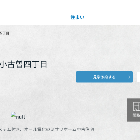
住まい
土地活用
四丁目
買う
法人のお客さま
事業用
事業用売買
ご相談窓口
採用情報
小古曽四丁目
見学予約する
分譲住宅（建売・土地）検索
企業不動産活用（CRE）戦略
事業用リノベーション
事業用地・事業用建物
お客様センター
新卒者採用
中古住宅検索
社宅建築
ホテル・旅館リフォーム
分譲用地
中途採用
スムストック検索
医療・介護・子育て・障がい福祉施設
障がい者採用
リフォーム営業所
分譲マンション検索
ウエルネス事業
システム付き、オール電化のミサワホーム中古住宅
売る