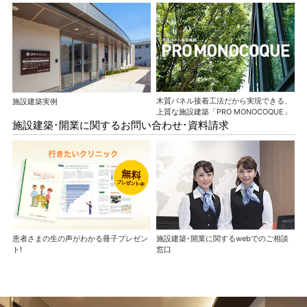
ホームを結ぶコミュニケーションサイト。お得・便利・安心なコン
新卒者採用
向のまちづくりを実現していきます。
ホームラウンジ リフォーム
テンツや、ミサワホームからの大切なお知らせなど配信していま
す。
ミサワゼネラルソリューション
中途採用
これから住まいをご検討の方
ミサワオーナーズクラブ
多彩な動画やこだわりが詰まった建築実例、注目の最新情報など、
障がい者採用
住まいづくりを楽しく学べるデジタルラウンジです。
木質パネル接着工法だから実現できる、
施設建築実例
ホームラウンジ 新築・戸建て
ウエルネス事業
上質な施設建築「PRO MONOCOQUE」
施設建築･開業に関するお問い合わせ･資料請求
海外事業
患者さまの生の声がわかる冊子プレゼン
施設建築･開業に関するwebでのご相談
ト!
窓口