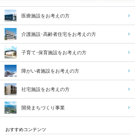
再開発・官民連携事業
土地活用実例
展示
場・
イベント情報
企業・IR
住まいるりんぐ（ロングサポート）
リフォーム事例
住まいづくりガイド
医療施設をお考えの方
分譲マンション開発事業
カタログ請求
法人のお客さま
保証制度
事業用
買う
ニュース
収益不動産・投資開発事業
住まいのご相談
介護施設･高齢者住宅をお考えの方
アフターメンテナンス
企業不動産活用（CRE）戦略
MISAWAについて
建築再生事業
事業用リノベーション
分譲住宅（建売・土地）検索
ミサワリフォーム
子育て･保育施設をお考えの方
社宅建築
ミサワホームグループ
事業用売買
ホテル・旅館リフォーム
中古住宅検索
ご相談窓口
医療・介護・子育て・障がい福祉施設
障がい者施設をお考えの方
IR情報
スムストック検索
リフォーム営業所
事業用地・事業用建物
SDGs
社宅施設をお考えの方
お客様センター
分譲マンション検索
これから土地活用・賃貸経営をご検討の方
分譲用地
環境活動
土地活用の基礎から長期安定経営を目指すオーナー様まで、賃貸経
開発まちづくり事業
売る
[MISAWA RELAY]
営に役立つ多彩な情報を幅広くお届けします。
これからリフォームをご検討の方
採用情報
実例動画や基礎知識、収納の工夫など、理想の住まいを叶えるリフ
ホームラウンジ 土地活用・賃貸経営
ォームの具体策とアイデアを豊富にご用意しています。
住まいの売却
おすすめコンテンツ
ミサワホームオーナーさま・リフォーム工事ご契約者さまとミサワ
すべてのフィールドに新しい価値をデザインし、持続可能な未来志