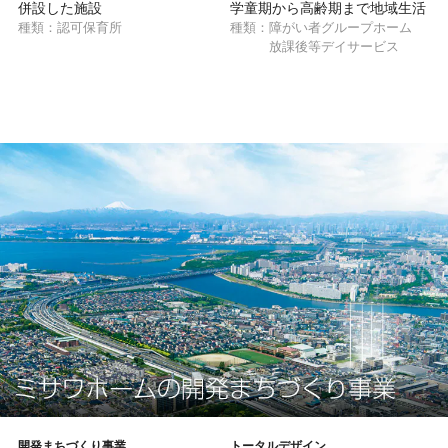
併設した施設
学童期から高齢期まで地域生活
の維持・継続を支援
種類：
認可保育所
種類：
障がい者グループホーム
放課後等デイサービス
開発まちづくり事業
トータルデザイン