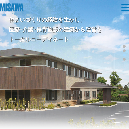
住まいづくりの経験を生かし、
住まい
医療･介護･保育施設の建築から運営を
トータルコーディネート
建てる
土地活用
[注文住宅]
個人のお客さま
商品ラインアップ
リフォーム
デザイン
戸建て・マンション
賃貸住宅
まちづくり
テクノロジー（住まいの性能）
賃貸併用住宅
複合開発・投資開発
ミサワリフォームとは
建築事例・建築実例
オーナーサポート
店舗・各種施設
リフォームの流れ
デザイナーズギャラリー
サポートメニュー
複合開発事業（ASMACI-アスマチ-）
土地活用モデルルーム見学
企
業・
IR情報
リフォームメニュー
インテリア