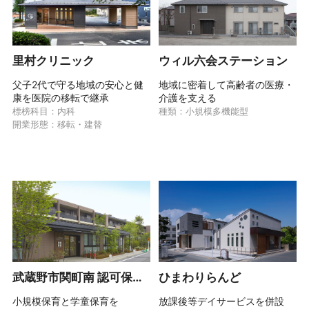
里村クリニック
ウィル六会ステーション
父子2代で守る地域の安心と健
地域に密着して高齢者の医療・
康を医院の移転で継承
介護を支える
事業者が新規拠点を開設
標榜科目：
内科
種類：
小規模多機能型
開業形態：
移転・建替
武蔵野市関町南 認可保育所
ひまわりらんど
小規模保育と学童保育を
放課後等デイサービスを併設