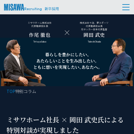
新卒採用
Recruiting
ミサワホーム株式会社
株式会社今治．夢スポーツ
代表取締役社長
代表取締役会長
×
元サッカー日本代表監督
作尾 徹也
岡田 武史
Tetsuya Sakuo
Takeshi Okada
暮らしを豊かにしたい、
あたらしいことを生み出したい。
ともに想いを実現したい、あなたへ。
TOP
特別コラム
ミサワホーム社長 × 岡田 武史氏による
特別対談が実現しました