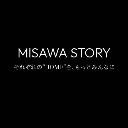
MISAWA STORY
それぞれの“HOME”を、もっとみんなに