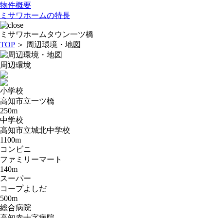
物件概要
ミサワホームの特長
ミサワホームタウン一ツ橋
TOP
＞ 周辺環境・地図
周辺環境
小学校
高知市立一ツ橋
250m
中学校
高知市立城北中学校
1100m
コンビニ
ファミリーマート
140m
スーパー
コープよしだ
500m
総合病院
高知赤十字病院