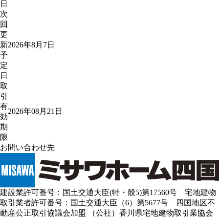
日
次
回
更
新
2026年8月7日
予
定
日
取
引
有
2026年08月21日
効
期
限
お問い合わせ先
建設業許可番号：国土交通大臣(特・般5)第17560号 宅地建物
取引業者許可番号：国土交通大臣（6）第5677号 四国地区不
動産公正取引協議会加盟 （公社）香川県宅地建物取引業協会