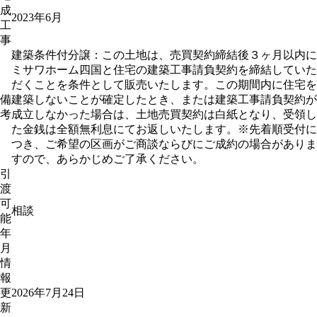
成
2023年6月
工
事
建築条件付分譲：この土地は、売買契約締結後３ヶ月以内に
ミサワホーム四国と住宅の建築工事請負契約を締結していた
だくことを条件として販売いたします。この期間内に住宅を
備
建築しないことが確定したとき、または建築工事請負契約が
考
成立しなかった場合は、土地売買契約は白紙となり、受領し
た金銭は全額無利息にてお返しいたします。※先着順受付に
つき、ご希望の区画がご商談ならびにご成約の場合がありま
すので、あらかじめご了承ください。
引
渡
可
相談
能
年
月
情
報
更
2026年7月24日
新