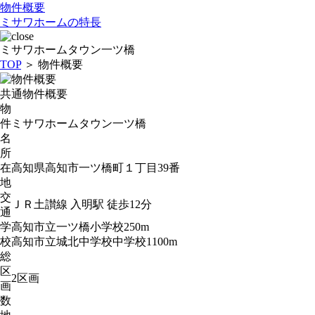
物件概要
ミサワホームの特長
ミサワホームタウン一ツ橋
TOP
＞ 物件概要
共通物件概要
物
件
ミサワホームタウン一ツ橋
名
所
在
高知県高知市一ツ橋町１丁目39番
地
交
ＪＲ土讃線 入明駅 徒歩12分
通
学
高知市立一ツ橋小学校250m
校
高知市立城北中学校中学校1100m
総
区
2区画
画
数