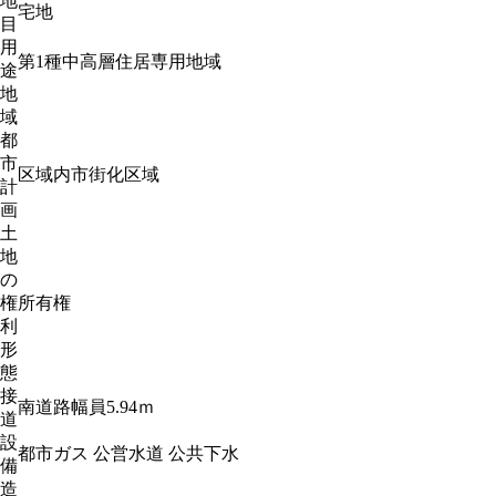
地
宅地
目
用
第1種中高層住居専用地域
途
地
域
都
市
区域内市街化区域
計
画
土
地
の
権
所有権
利
形
態
接
南道路幅員5.94ｍ
道
設
都市ガス 公営水道 公共下水
備
造