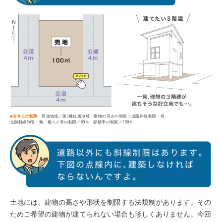
■法令上の制限
用途地域／第1種住居地域 建物の高さの制限／道路斜線制限：有
北側斜線制限：無 建ペイ率の制限／60％ 容積率の制限／200％
土地には、建物の高さや形状を制限する法規制があります。その
ためご希望の建物が建てられない場合も珍しくありません。今回