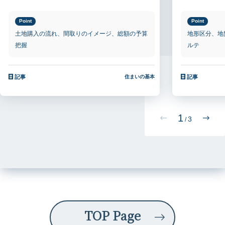
Point
Point
土地購入の流れ、間取りのイメージ、総額の予算
地形区分、地
把握
ルテ
記事
住まいの基本
記事
1
3
/
TOP Page