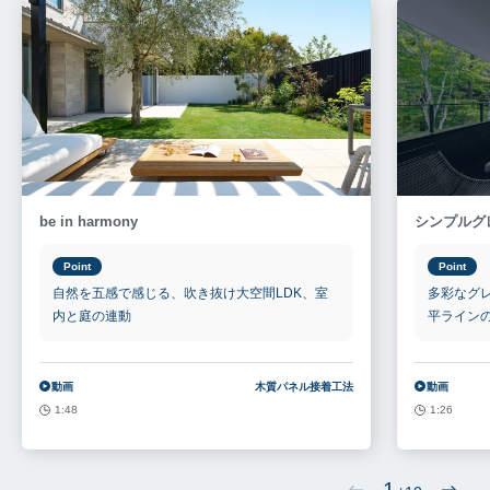
be in harmony
シンプルク
Point
Point
自然を五感で感じる、吹き抜け大空間LDK、室
多彩なグ
内と庭の連動
平ライン
動画
木質パネル接着工法
動画
1:48
1:26
1