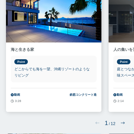
海と生きる家
人の集いを
Point
Point
どこからでも海を一望、沖縄リゾートのような
庭とつな
リビング
味スペー
動画
鉄筋コンクリート造
動画
3:28
2:14
1
12
/