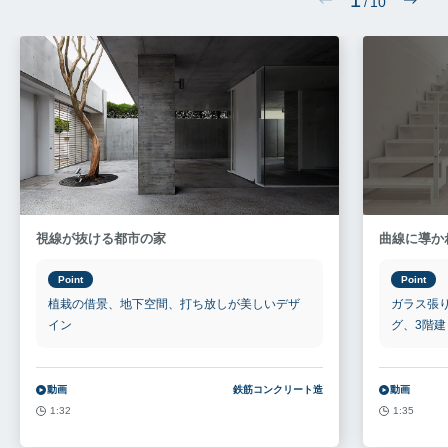
10
/
視線が抜ける都市の家
曲線に導か
Point
Point
植栽の借景、地下空間、打ち放しが美しいデザ
ガラス張
イン
グ、3階建
動画
鉄筋コンクリート造
動画
1:32
1:35