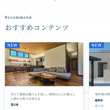
おすすめコンテンツ
光りと素材が織りなす美しい表情がヒビの暮らし
地中海の時
に静かな彩りを添える
動画
記事
2:11