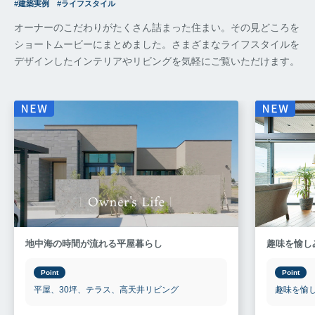
建築実例
ライフスタイル
オーナーのこだわりがたくさん詰まった住まい。その見どころを
ショートムービーにまとめました。
さまざまなライフスタイルを
デザインしたインテリアやリビングを気軽にご覧いただけます。
地中海の時間が流れる平屋暮らし
趣味を愉し
Point
Point
平屋、30坪、テラス、高天井リビング
趣味を愉し