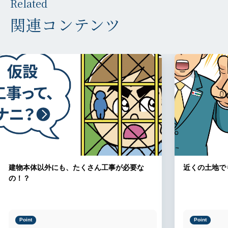
Related
関連コンテンツ
建物本体以外にも、たくさん工事が必要な
近くの土地で
の！？
Point
Point