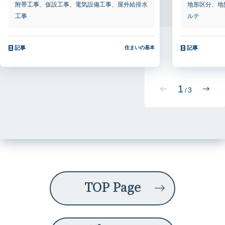
附帯工事、仮設工事、電気設備工事、屋外給排水
地形区分、地
工事
ルテ
記事
住まいの基本
記事
1
3
/
TOP Page