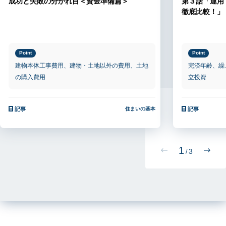
成功と失敗の分かれ目＜資金準備篇＞
第３話「運用
徹底比較！」
Point
Point
建物本体工事費用、建物・土地以外の費用、土地
完済年齢、繰
の購入費用
立投資
記事
住まいの基本
記事
1
3
/