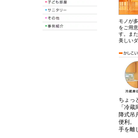
モノが
をご用
す。ま
美しい
ちょっ
「冷蔵
降式吊
便利。
手を離