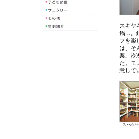
スキヤ
鍋…。
フを楽
は、そ
案。冷
た。モ
意して