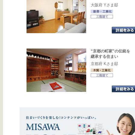
大阪府 Yさま邸
“京都の町家”の伝統を
継承する住まい
京都府 Kさま邸