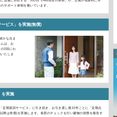
に迅速に対応する「365日･24時間受付体制」や、台風や地震時に専
全のサポート体制を敷いています。
サービス」を実施(無償)
細かな点ま
ームは、お
目の3回にわ
施いたしま
」を実施
「定期巡回サービス」に引き続き、お引き渡し後10年ごとに「定期点
年目以降は有償)を実施します。各部のチェックを行い建物の状態を報告す