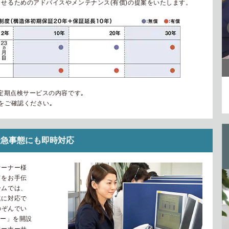
せるためのアドバイスやメンテナンス(有償)の提案をいたします。
定期点検サービスの内容です｡
をご確認ください｡
緊急事態にも即時対応
オーナー様
てをお手伝
ームでは、
速に対応で
のぞんでい
ター」を開設