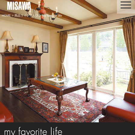
HOME
>
商品ラインアップ
> My favorite life