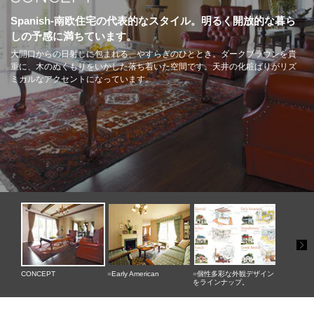
Spanish-南欧住宅の代表的なスタイル。明るく開放的な暮ら
しの予感に満ちています。
大開口からの日射しに包まれる、やすらぎのひととき。ダークブラウンを貴
重に、木のぬくもりをいかした落ち着いた空間です。天井の化粧ばりがリズ
ミカルなアクセントになっています。
CONCEPT
■
Early American
■
個性多彩な外観デザイン
をラインナップ。