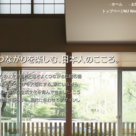
ホーム
お
トップページ
MJ W
つながりを楽しむ、日本人のこころ。
まちの人々や自然とほどよくつながる伝統の暮
れあうよろこびを大切にする。家にいながら、
は、豊かな生活文化を育んできました。こう
古き良き暮らしを、現代に合わせてデザインし