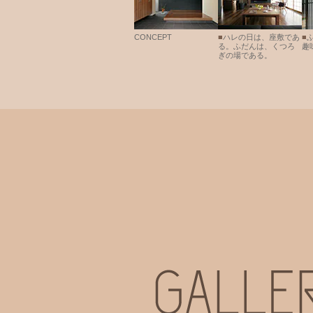
CONCEPT
■
ハレの日は、座敷であ
■
る。ふだんは、くつろ
趣
ぎの場である。