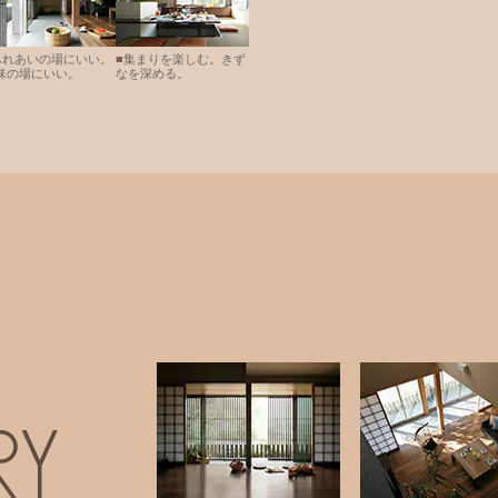
ふれあいの場にいい。
■
集まりを楽しむ。きず
味の場にいい。
なを深める。