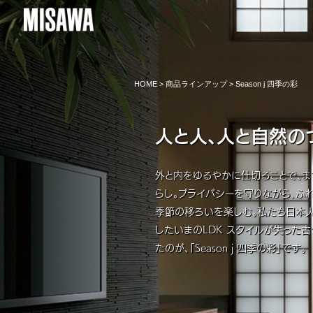
HOME
>
商品ラインアップ
> Season j 四季の彩
人と人、人と自然の
外と内をゆるやかに仕切ることで、
らし。プライバシーを守りながら、ふ
季節の移ろいを楽しむ。私たち日本人
したいまのLDK スタイルが失った
たのが、「Season j 四季の彩」です。