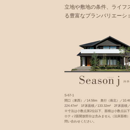
立地や敷地の条件、ライフ
る豊富なプランバリエーシ
S-67-1
間口（東西）／14.56m 奥行（南北）／10.4
224.47m² 1F床面積／133.32m² 2F床面積／9
※寸法は小数点第2位以下、面積は小数点以
ロティ2面開放部分は含みません（法床面積
問い合わせください。