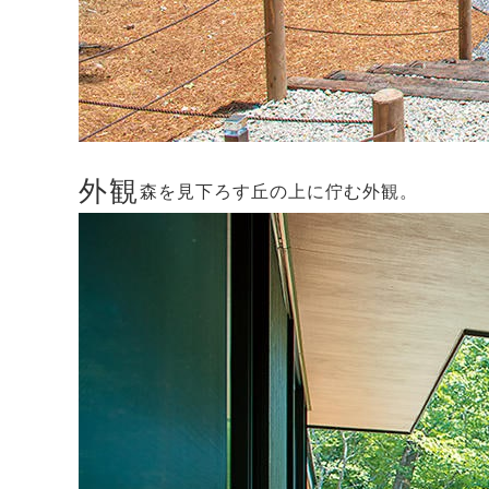
外観
森を見下ろす丘の上に佇む外観。