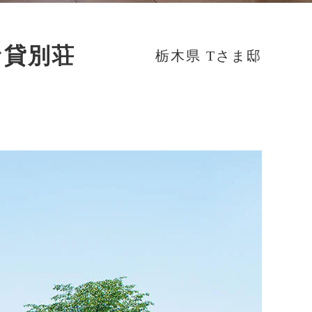
な貸別荘
栃木県 Tさま邸