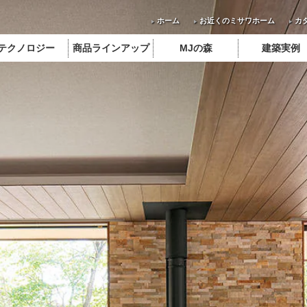
ホーム
お近くのミサワホーム
カ
テクノロジー
商品ラインアップ
MJの森
建築実例