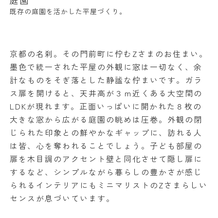
既存の庭園を活かした平屋づくり。
京都の名刹。その門前町に佇むZさまのお住まい。
墨色で統一された平屋の外観に窓は一切なく、余
計なものをそぎ落とした静謐な佇まいです。ガラ
ス扉を開けると、天井高が３ｍ近くある大空間の
LDKが現れます。正面いっぱいに開かれた８枚の
大きな窓から広がる庭園の眺めは圧巻。外観の閉
じられた印象との鮮やかなギャップに、訪れる人
は皆、心を奪われることでしょう。子ども部屋の
扉を木目調のアクセント壁と同化させて隠し扉に
するなど、シンプルながら暮らしの豊かさが感じ
られるインテリアにもミニマリストのZさまらしい
センスが息づいています。