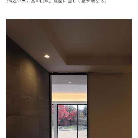
3m近い天井高のLDK。庭園に面して窓が連なる。