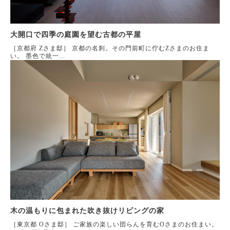
大開口で四季の庭園を望む古都の平屋
［京都府 Zさま邸］ 京都の名刹。その門前町に佇むZさまのお住ま
い。 墨色で統一...
木の温もりに包まれた吹き抜けリビングの家
［東京都 Oさま邸］ ご家族の楽しい団らんを育むOさまのお住まい。