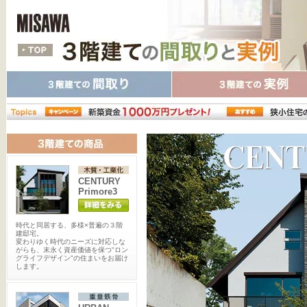
CENTURY
Primore3
時代と同居する、多様×普遍の３階
建邸宅。
変わりゆく時代のニーズに対応しな
がらも、末永く資産価値を保つ"ロン
グライフデザイン"の住まいをお届け
します。