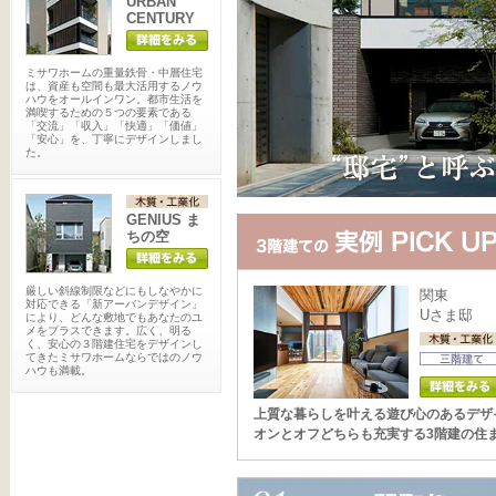
URBAN
CENTURY
ミサワホームの重量鉄骨・中層住宅
は、資産も空間も最大活用するノウ
ハウをオールインワン。都市生活を
満喫するための５つの要素である
「交流」「収入」「快適」「価値」
「安心」を、丁寧にデザインしまし
た。
GENIUS ま
ちの空
厳しい斜線制限などにもしなやかに
関東
対応できる「新アーバンデザイン」
Uさま邸
により、どんな敷地でもあなたのユ
メをプラスできます。広く、明る
く、安心の３階建住宅をデザインし
てきたミサワホームならではのノウ
ハウも満載。
上質な暮らしを叶える遊び心のあるデザ
オンとオフどちらも充実する3階建の住