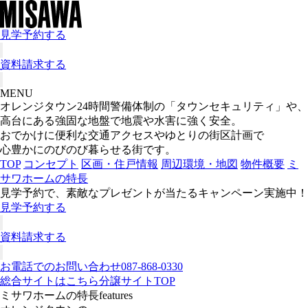
見学予約する
資料請求する
MENU
オレンジタウン
24時間警備体制の「タウンセキュリティ」や、
高台にある強固な地盤で地震や水害に強く安全。
おでかけに便利な交通アクセスやゆとりの街区計画で
心豊かにのびのび暮らせる街です。
TOP
コンセプト
区画・住戸情報
周辺環境・地図
物件概要
ミ
サワホームの特長
見学予約で、素敵なプレゼントが当たるキャンペーン実施中！
見学予約する
資料請求する
お電話でのお問い合わせ
087-868-0330
総合サイトはこちら
分譲サイトTOP
ミサワホームの特長
features