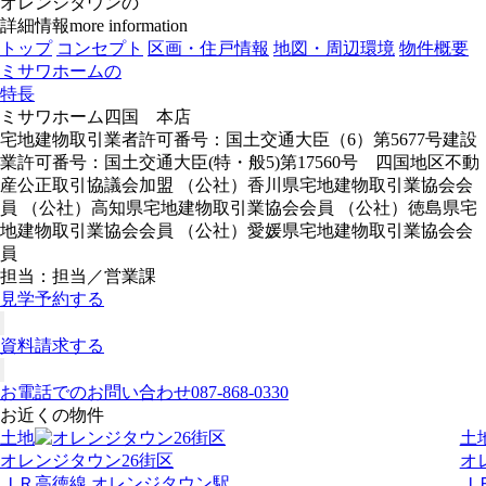
オレンジタウンの
詳細情報
more information
トップ
コンセプト
区画・住戸情報
地図・周辺環境
物件概要
ミサワホームの
特長
ミサワホーム四国 本店
宅地建物取引業者許可番号：国土交通大臣（6）第5677号建設
業許可番号：国土交通大臣(特・般5)第17560号 四国地区不動
産公正取引協議会加盟 （公社）香川県宅地建物取引業協会会
員 （公社）高知県宅地建物取引業協会会員 （公社）徳島県宅
地建物取引業協会会員 （公社）愛媛県宅地建物取引業協会会
員
担当：担当／営業課
見学予約する
資料請求する
お電話でのお問い合わせ
087-868-0330
お近くの物件
土地
土
オレンジタウン26街区
オ
ＪＲ高徳線 オレンジタウン駅
Ｊ