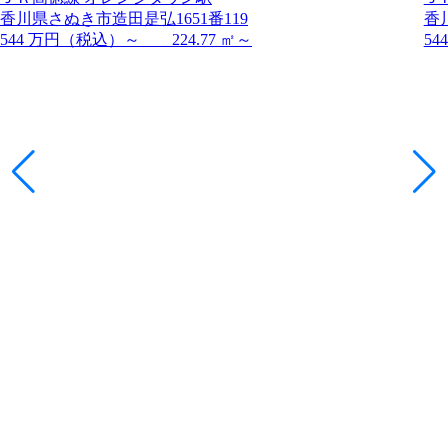
香川県さぬき市造田是弘1651番119
香
544 万円（税込）～ 224.77 ㎡～
54