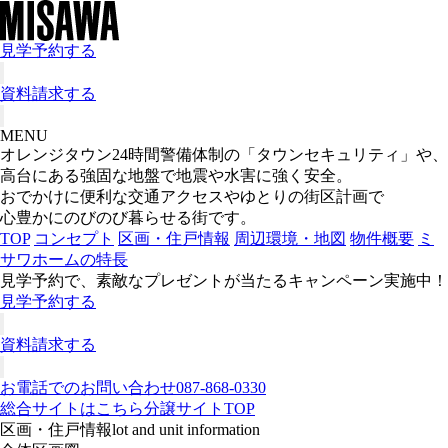
見学予約する
資料請求する
MENU
オレンジタウン
24時間警備体制の「タウンセキュリティ」や、
高台にある強固な地盤で地震や水害に強く安全。
おでかけに便利な交通アクセスやゆとりの街区計画で
心豊かにのびのび暮らせる街です。
TOP
コンセプト
区画・住戸情報
周辺環境・地図
物件概要
ミ
サワホームの特長
見学予約で、素敵なプレゼントが当たるキャンペーン実施中！
見学予約する
資料請求する
お電話でのお問い合わせ
087-868-0330
総合サイトはこちら
分譲サイトTOP
区画・住戸情報
lot and unit information