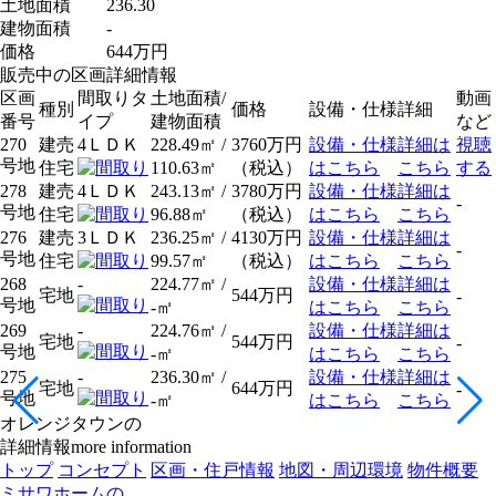
土地面積
236.30
建物面積
-
価格
644
万円
販売中の区画詳細情報
区画
間取りタ
土地面積/
動画
種別
価格
設備・仕様
詳細
番号
イプ
建物面積
など
270
建売
4ＬＤＫ
228.49㎡ /
3760
万円
設備・仕様
詳細は
視聴
号地
住宅
110.63㎡
（税込）
はこちら
こちら
する
278
建売
4ＬＤＫ
243.13㎡ /
3780
万円
設備・仕様
詳細は
-
号地
住宅
96.88㎡
（税込）
はこちら
こちら
276
建売
3ＬＤＫ
236.25㎡ /
4130
万円
設備・仕様
詳細は
-
号地
住宅
99.57㎡
（税込）
はこちら
こちら
268
-
224.77㎡ /
設備・仕様
詳細は
宅地
544
万円
-
号地
-㎡
はこちら
こちら
269
-
224.76㎡ /
設備・仕様
詳細は
宅地
544
万円
-
号地
-㎡
はこちら
こちら
275
-
236.30㎡ /
設備・仕様
詳細は
宅地
644
万円
-
号地
-㎡
はこちら
こちら
オレンジタウンの
詳細情報
more information
トップ
コンセプト
区画・住戸情報
地図・周辺環境
物件概要
ミサワホームの