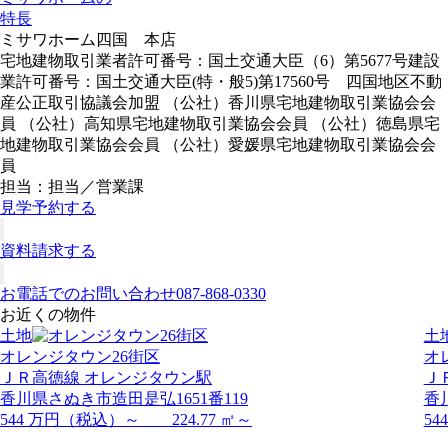
特長
ミサワホーム四国 本店
宅地建物取引業者許可番号：国土交通大臣（6）第5677号建設
業許可番号：国土交通大臣(特・般5)第17560号 四国地区不動
産公正取引協議会加盟 （公社）香川県宅地建物取引業協会会
員 （公社）高知県宅地建物取引業協会会員 （公社）徳島県宅
地建物取引業協会会員 （公社）愛媛県宅地建物取引業協会会
員
担当：担当／営業課
見学予約する
資料請求する
お電話でのお問い合わせ
087-868-0330
お近くの物件
土地
土
オレンジタウン26街区
オ
ＪＲ高徳線 オレンジタウン駅
Ｊ
香川県さぬき市造田是弘1651番119
香
544 万円（税込）～ 224.77 ㎡～
54