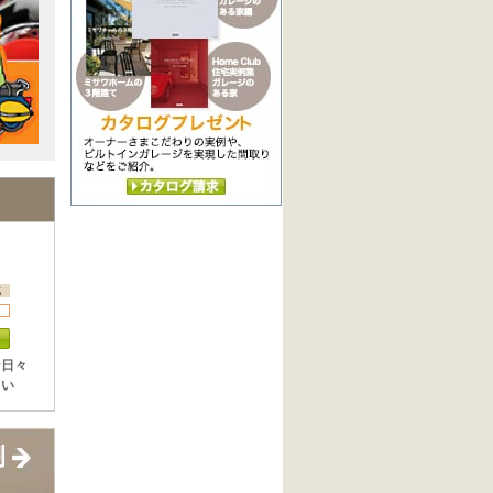
な日々
まい