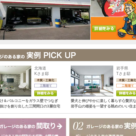
北海道
岩手県
Kさま邸
Tさま邸
け＆バルコニーをガラス壁でつなぎ
愛犬と伸びやかに楽しく暮らす心贅沢
抜けを創り出した三間間口の3層住宅
岩手山の雄姿を一望する眺めのいい住