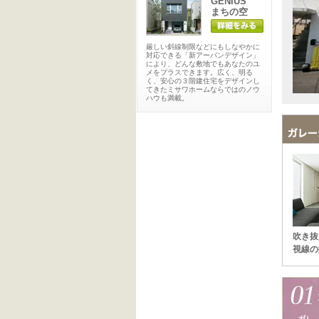
GENIUS
まちの空
厳しい斜線制限などにもしなやかに
対応できる「新アーバンデザイン」
により、どんな敷地でもあなたのユ
メをプラスできます。広く、明る
く、安心の３階建住宅をデザインし
てきたミサワホームならではのノウ
ハウも満載。
吹き抜
視線の