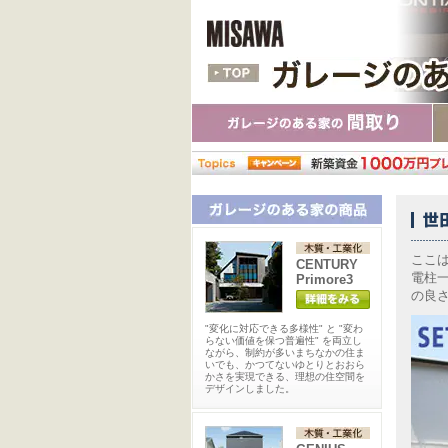
ここ
CENTURY
電柱
Primore3
の良
"変化に対応できる多様性" と "変わ
らない価値を保つ普遍性" を両立し
ながら、制約が多いまちなかの住ま
いでも、かつてないゆとりとおおら
かさを実現できる、理想の住空間を
デザインしました。