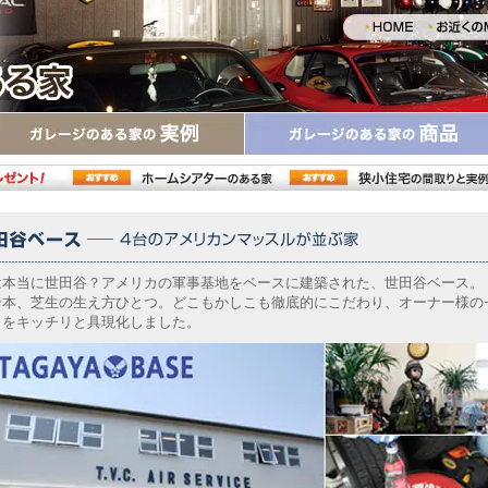
は本当に世田谷？アメリカの軍事基地をベースに建築された、世田谷ベース。
一本、芝生の生え方ひとつ。どこもかしこも徹底的にこだわり、オーナー様の
さをキッチリと具現化しました。