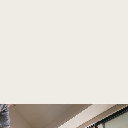
断熱性能で外気をシャットアウトし、使うエネ
住宅性
上の電⼒を創り出す住まい。
の時代
も季節を問わず家中快適
年間光
影響を抑え、冬でも室温の低下を抑制。従来の
冷暖房
天井高
と比べ、一年中安定した室内環境を維持。
を抑え
天井高2
＊「すみごこちカルテ」より。＊冬季の代表的な寒い日（1月29日）
※2025
時に22°Cでエアコンを切った場合の室温変化を表します。＊（試算条
GXプラス
的。ミ
37㎡・東京都・開口率7.89%・SMART STYLE 2階KURA スマートテ
窓で採
ス仕様
感まで