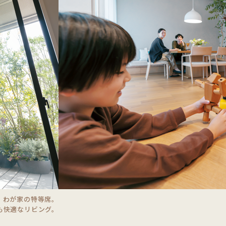
産価値が続く住まい
準に対応し、売却や賃貸の際も安心。需要が高く
、わが家の特等席。
も快適なリビング。
値を維持しやすい住まいです。