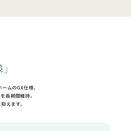
様」
ームのGX仕様。
能を長期間維持。
に抑えます。