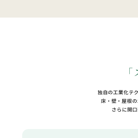
出典：断熱性
「
独自の工業化テ
床・壁・屋根の
さらに開口