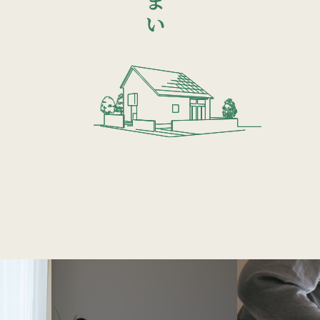
圧倒的な
ルギー以
夏も冬
外気温の
木造住宅
【室温変化】
を想定。＊0
件）面稜105.
ックGXプラ