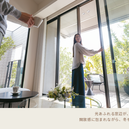
な暮らしに貢献
永く資
疾患やヒートショック防止など、快適で健やか
将来基
光あふれる窓辺が
開放感に包まれながら、冬
を実現。
資産価