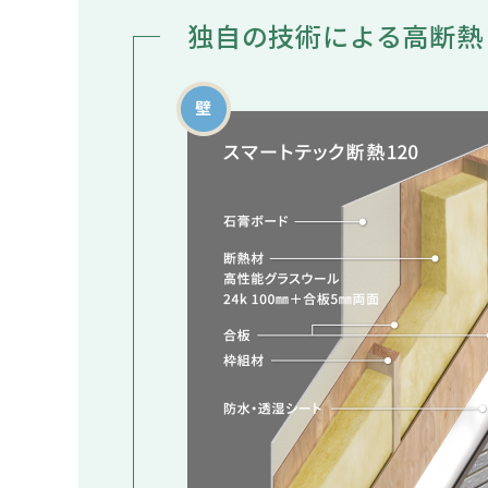
独⾃の技術による
⾼断熱