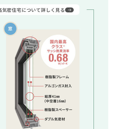
⾼気密住宅について
詳しく⾒る