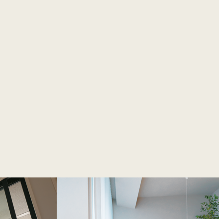
能は急速に進化し、高断熱・高性能があたりまえ
へ。将来を見据えた選択が重要です。
熱費を大幅に削減
エネルギーの消費を効率的に抑制。日々の光熱費
約2.4m
天井高約3.3m
、家計にゆとりを生み出します。
.4mでは、窓の高さは約2.1mにとどまるのが一般
年省エネ基準適合仕様（断熱等級4、PVなし）の建物と当社スマートテック
仕様とのシミュレーション比較
サワホームは、高天井を活かしたハイサッシと高
光性を高め、居室の明るさと暖かさ、そして開放
実現します。