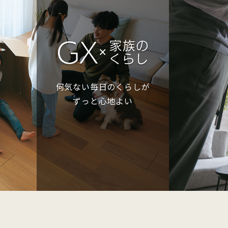
何気ない毎日のくらしが
ずっと心地よい
健康的
気管支系
な暮らし