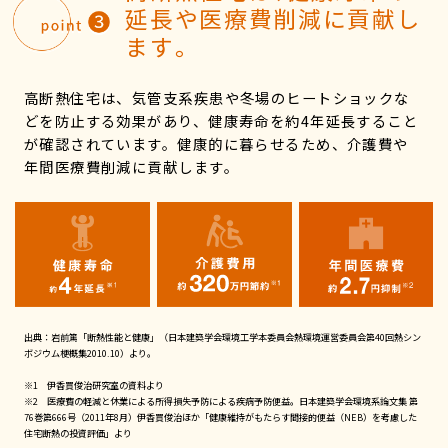
延長や医療費削減に貢献し
ます｡
高断熱住宅は、気管支系疾患や冬場のヒートショックな
どを防止する効果があり、健康寿命を約4年延長すること
が確認されています。健康的に暮らせるため、介護費や
年間医療費削減に貢献します。
出典：岩前篤「断熱性能と健康」（日本建築学会環境工学本委員会熱環境運営委員会第40回熱シン
ボジウム梗概集2010.10）より。
※1 伊香買俊治研究室の資料より
※2 医療費の軽減と休業による所得損失予防による疾病予防便益。日本建築学会環境系論文集 第
76巻第666号（2011年8月）伊香買俊治ほか「健康維持がもたらす間接的便益（NEB）を考慮した
住宅断熱の投資評価」より