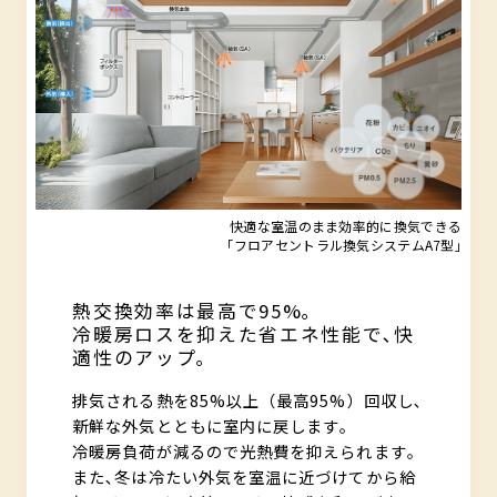
快適な室温のまま効率的に換気できる
｢フロアセントラル換気システムA7型｣
熱交換効率は最高で95%｡
冷暖房ロスを抑えた省エネ性能で､快
適性のアップ｡
排気される熱を85%以上（最高95%）回収し､
新鮮な外気とともに室内に戻します｡
冷暖房負荷が減るので光熱費を抑えられます｡
また､冬は冷たい外気を室温に近づけてから給