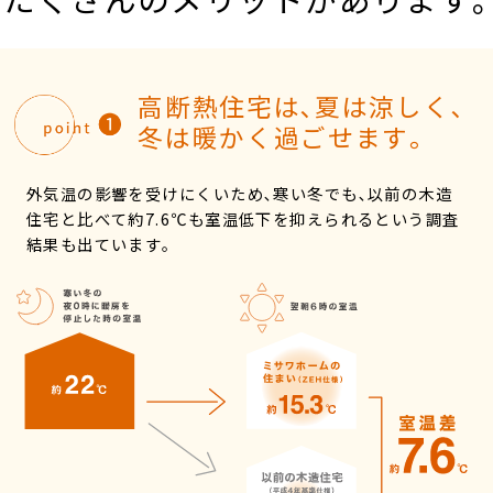
再開発・官民連携事業
土地活用実例
展示
場・
イベント情報
企業・IR
住まいるりんぐ（ロングサポート）
リフォーム事例
住まいづくりガイド
分譲マンション開発事業
カタログ請求
法人のお客さま
保証制度
高断熱住宅は､夏は涼しく､
事業用
買う
ニュース
収益不動産・投資開発事業
住まいのご相談
冬は暖かく過ごせます｡
アフターメンテナンス
企業不動産活用（CRE）戦略
MISAWAについて
建築再生事業
事業用リノベーション
分譲住宅（建売・土地）検索
ミサワリフォーム
外気温の影響を受けにくいため､寒い冬でも､以前の木造
社宅建築
ミサワホームグループ
住宅と比べて約7.6℃も室温低下を抑えられるという調査
事業用売買
ホテル・旅館リフォーム
中古住宅検索
結果も出ています｡
ご相談窓口
医療・介護・子育て・障がい福祉施設
IR情報
スムストック検索
リフォーム営業所
事業用地・事業用建物
SDGs
お客様センター
分譲マンション検索
これから土地活用・賃貸経営をご検討の方
分譲用地
環境活動
土地活用の基礎から長期安定経営を目指すオーナー様まで、賃貸経営
売る
[MISAWA RELAY]
に役立つ多彩な情報を幅広くお届けします。
これからリフォームをご検討の方
採用情報
実例動画や基礎知識、収納の工夫など、理想の住まいを叶えるリフォ
ホームラウンジ 土地活用・賃貸経営
ームの具体策とアイデアを豊富にご用意しています。
住まいの売却
ミサワホームオーナーさま・リフォーム工事ご契約者さまとミサワホ
すべてのフィールドに新しい価値をデザインし、持続可能な未来志向