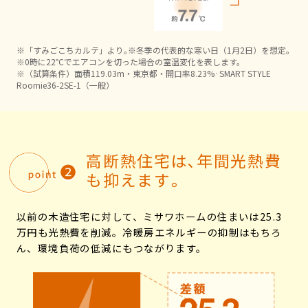
ームを結ぶコミュニケーションサイト。お得・便利・安心なコンテン
新卒者採用
のまちづくりを実現していきます。
ホームラウンジ リフォーム
ツや、ミサワホームからの大切なお知らせなど配信しています。
ミサワゼネラルソリューション
中途採用
これから住まいをご検討の方
ミサワオーナーズクラブ
※「すみごこちカルテ」より｡※冬季の代表的な寒い日（1月2日）を想定｡
※0時に22℃でエアコンを切った場合の室温変化を表します。
多彩な動画やこだわりが詰まった建築実例、注目の最新情報など、住
障がい者採用
※（試算条件）面積119.03m・東京都・開口率8.23%·SMART STYLE
まいづくりを楽しく学べるデジタルラウンジです。
Roomie36-2SE-1（一般）
ホームラウンジ 新築・戸建て
ウエルネス事業
高断熱住宅は､年間光熱費
海外事業
も抑えます｡
以前の木造住宅に対して、ミサワホームの住まいは25.3
万円も光熱費を削減。冷暖房エネルギーの抑制はもちろ
ん、環境負荷の低減にもつながります。