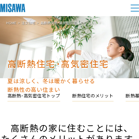
HOME
注文住宅
高断熱住宅･高気密住宅
住まい
建てる
土地活用
[注文住宅]
高断熱住宅･高気密住宅
個人のお客さま
商品ラインアップ
リフォーム
デザイン
夏は涼しく、冬は暖かく暮らせる
戸建て・マンション
賃貸住宅
まちづくり
断熱性の高い住まい
テクノロジー（住まいの性能）
高断熱･高気密住宅トップ
断熱住宅のメリット
断熱
賃貸併用住宅
複合開発・投資開発
ミサワリフォームとは
建築事例・建築実例
オーナーサポート
店舗・各種施設
リフォームの流れ
デザイナーズギャラリー
高断熱の家に住むことには､
サポートメニュー
複合開発事業（ASMACI-アスマチ-）
土地活用モデルルーム見学
企
業・
IR情報
たくさんのメリットがあります｡
リフォームメニュー
インテリア