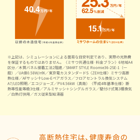
ミサワアイデンティティ
※上記は、シミュレーションによる箇易な目安判定であり、実際の光熱費
を保証するものではありません。〈ミサワ共通仕様·料金ブラン〉6地域A4
区分／木質バネル接着工法2階建／SMART STYLE Roomie36-2SE-1（一
般）／UA値0.58W/rrlK／東京電カスタンダードS〈ZEH仕様〉ミサワ高断
熱仕様／AFサッシ十Low-Eペアガラス／フロアセントラル換気システム
A7/LED照明／エコジョーズ／PV4.56kW（真南）〈平成4年基準仕様〉断
熱等性能等級3仕様／アルミサッシ＋シングルガラス／壁付け式第3種換気
／白熱灯併用／ガス従来型給湯器
高断熱住宅は､健康寿命の