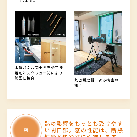
します。
木質パネル同士を高分子接
着剤とスクリュー釘により
強固に接合
気密測定器による検査の
様子
熱の影響をもっとも受けやす
い開口部。
窓の性能は、断熱
性能と快適性に直結します。