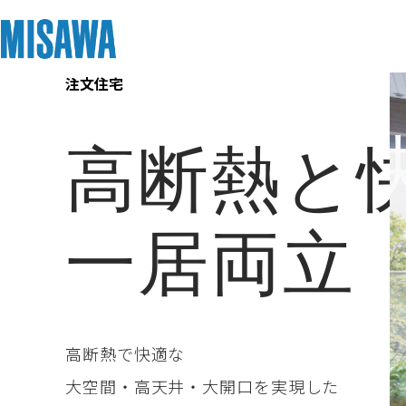
注文住宅
リフォーム
住まい
土地活用
まちづくり
オーナーサポート
企業・IR情報
MISAWA
高断熱と
高断熱と
建てる
個人のお客さま
戸建て・マンション
複合開発・投資開発
サポートメニュー
企業・IR
[注文住宅]
DESIGNE
一居両立
商品ラインアップ
賃貸住宅
ミサワリフォームとは
複合開発事業（ASMACI-アスマチ-）
住まいるりんぐ（ロングサポート）
ニュース
一居両立
デザイン
賃貸併用住宅
リフォームの流れ
再開発・官民連携事業
保証制度
MISAWAについて
テクノロジー（住まいの性能）
店舗・各種施設
リフォームメニュー
分譲マンション開発事業
アフターメンテナンス
ミサワホームグループ
MARGE
建築事例・建築実例
土地活用モデルルーム見学
リフォーム事例
収益不動産・投資開発事業
ミサワリフォーム
IR情報
高断熱で快適な
大空間・高天井・大開口を実現した
デザイナーズギャラリー
土地活用実例
建築再生事業
SDGs