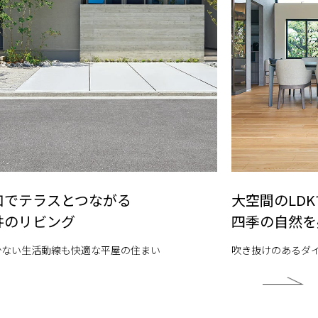
口でテラスとつながる
大空間のLDK
井のリビング
四季の自然を
少ない生活動線も快適な平屋の住まい
吹き抜けのあるダ