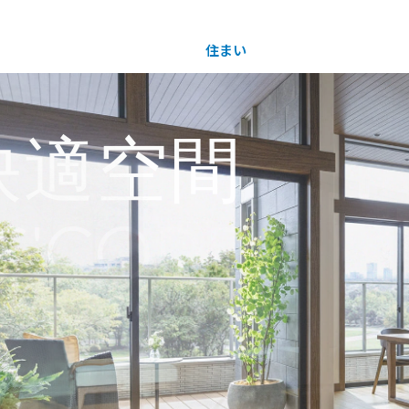
住まい
土地活用
快適空間
快適空間
買う
法人のお客さま
事業用
事業用売買
ご相談窓口
採用情報
RS'CODE
分譲住宅（建売・土地）検索
企業不動産活用（CRE）戦略
事業用リノベーション
事業用地・事業用建物
お客様センター
新卒者採用
中古住宅検索
社宅建築
ホテル・旅館リフォーム
分譲用地
中途採用
スムストック検索
医療・介護・子育て・障がい福祉施設
障がい者採用
リフォーム営業所
分譲マンション検索
ウエルネス事業
売る