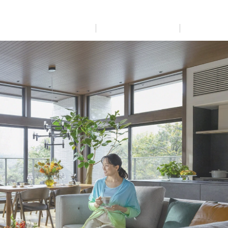
展示
場・
イベント情報
カタログ請求
住まいのご相談
リフォーム
まちづくり
オーナーサポート
企
業・
IR情報
閉じる
閉じる
閉じる
閉じる
閉じる
閉じる
これから土地活用・賃貸経営をご検討の方
これからリフォームをご検討の方
これから住まいをご検討の方
すべてのフィールドに新しい価値をデザインし、持続可能
多彩な動画やこだわりが詰まった建築実例、注目の最新情
土地活用の基礎から長期安定経営を目指すオーナー様ま
実例動画や基礎知識、収納の工夫など、理想の住まいを叶
ミサワホームオーナーさま・リフォーム工事ご契約者さま
な未来志向のまちづくりを実現していきます。
報など、住まいづくりを楽しく学べるデジタルラウンジで
で、賃貸経営に役立つ多彩な情報を幅広くお届けします。
えるリフォームの具体策とアイデアを豊富にご用意してい
とミサワホームを結ぶコミュニケーションサイト。お得・
す。
ます。
便利・安心なコンテンツや、ミサワホームからの大切なお
ミサワゼネラルソリューション
ホームラウンジ 土地活用・賃貸経営
知らせなど配信しています。
ホームラウンジ 新築・戸建て
ホームラウンジ リフォーム
ミサワアイデンティティ
ミサワオーナーズクラブ