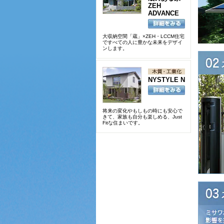
ZEH
ADVANCE
大収納空間「蔵」×ZEH・LCCM住宅
ですべての人に豊かな未来をデザイ
ンします。
NYSTYLE N
将来の変化やもしもの時にも安心で
きて、家族も自分も楽しめる、Just
Fitな住まいです。