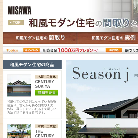
CENTURY
SUKIYA
和風住宅の代名詞になっている数寄
屋造り。古くからある知恵や工夫、
作法、暮らし方にいたるまで新しい
方法で建てる注文住宅です。
THE
CENTURY