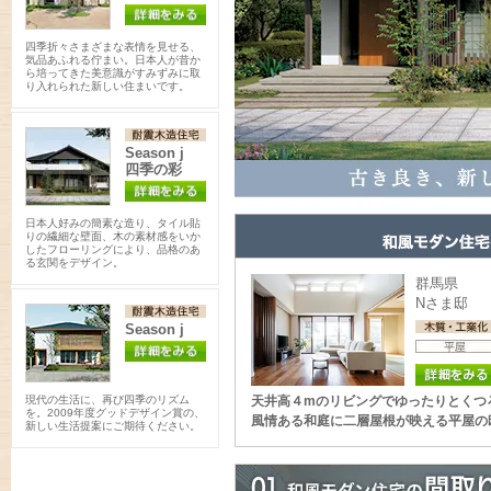
四季折々さまざまな表情を見せる、
気品あふれる佇まい。日本人が昔か
ら培ってきた美意識がすみずみに取
り入れられた新しい住まいです。
Season j
四季の彩
日本人好みの簡素な造り、タイル貼
りの繊細な壁面、木の素材感をいか
したフローリングにより、品格のあ
る玄関をデザイン。
群馬県
Nさま邸
Season j
現代の生活に、再び四季のリズム
天井高４mのリビングでゆったりとくつ
を。2009年度グッドデザイン賞の、
風情ある和庭に二層屋根が映える平屋の
新しい生活提案にご期待ください。