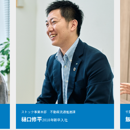
ストック事業本部 不動産流通推進課
千
樋口修平
2018年新卒入社