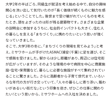
大学2年の半ばごろ、同級生が就活を考え始める中で、自分の興味
関心を洗い出して気付いたのが「長く価値が続くものに魅力を感
じる」ということでした。後世まで受け継がれていくものを考え
たとき、頭をよぎったのは形が残る建築物です。さまざまな企業
の説明会に参加するうちに、社会的インパクトも大きく、住む人
の暮らしを支える「まちづくり」に携わりたいという思いが強く
なっていきました。
そこで、大学3年の冬に、「まちづくりの現場を見てみよう」と考
え、ミサワホームが手がけたASMACI浦安（千葉）に足を運び、そこ
で感銘を受けました。駅からは少し距離があり、周辺には住宅街
が広がっていますが、そのような環境の中で病院を中心に商業施
設・住宅・保育園など、暮らしに必要な施設がすべて集約されてい
ることに驚きました。さらに高齢者から子育て世代まで、いろい
ろな年代の方が行き交っていて、「人々の暮らしに寄り添い、賑わ
いがあるいい街だな」という印象を抱き、ぜひこの仕事に関わり
たい！という思いから、ミサワホームへの入社を決めました。