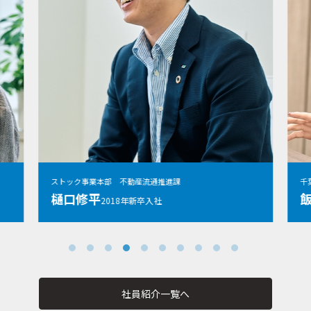
ストック事業本部 不動産流通推進課
千
樋口修平
2018年新卒入社
社員紹介一覧へ