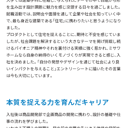
を生み出す設計課題に魅力を感じ没頭する日々を過ごしました。
就職活動では、説明会や面接を通して企業や社会を知っていく中
で、最も身近な建築である「住宅」に携わりたいと思うようになり
ました。
プロダクトとして住宅を捉えることに、期待と不安を感じていま
したが、社会課題を解決するという大きなテーマを掲げ挑戦し続
けるパイオニア精神やそれを裏付ける実績に強く惹かれ、ミサワ
ホームなら自身の納得のいくモノづくりが実現できると感じ、入
社を決めました。「自分の発想やデザインを通じて社会により良
いインパクトを与えること」エントリーシートに描いたその言葉
は今も大切にしています。
本質を捉える力を育んだキャリア
入社後は商品開発部で企画商品の開発に携わり、設計の基礎や仕
事の流れを学びました。
いわゆる下積みの時期も、目の前の作業の先にある価値や目的を