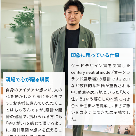
印象に残っている仕事
グッドデザイン賞を受賞した
century neutral model（オークラ
現場で心が躍る瞬間
ランド展示場）の設計です。ZEH
など数値的な評価が重視される
自身のアイデアや想いが、人の
中、愛着や居心地といった「永く
心を動かしたと感じたときで
住まう」いう暮らしの本質に向き
す。お客様に喜んでいただくこ
合った住まいを提案し、まさに想
とはもちろんですが、設計や開
いをカタチにできた展示棟でし
発の過程で、携わられる方にも
た。
「やりがい」を感じて頂けるよう
に、設計意図や想いを伝えるこ