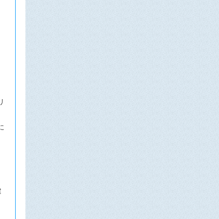
査
リ
に
、
建